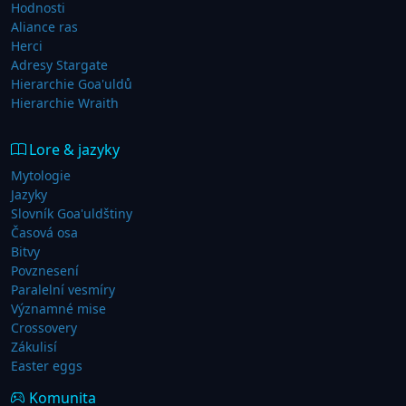
Hodnosti
Aliance ras
Herci
Adresy Stargate
Hierarchie Goa'uldů
Hierarchie Wraith
Lore & jazyky
Mytologie
Jazyky
Slovník Goa'uldštiny
Časová osa
Bitvy
Povznesení
Paralelní vesmíry
Významné mise
Crossovery
Zákulisí
Easter eggs
Komunita