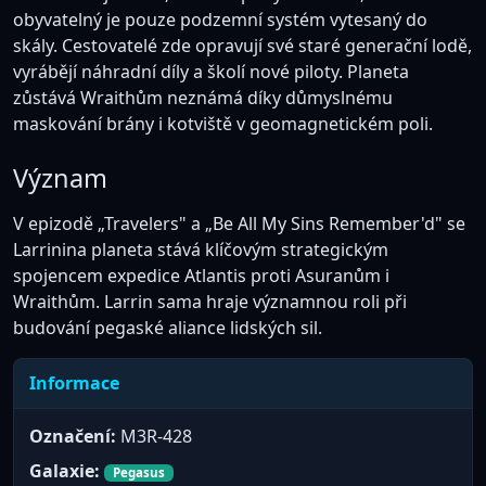
obyvatelný je pouze podzemní systém vytesaný do
skály. Cestovatelé zde opravují své staré generační lodě,
vyrábějí náhradní díly a školí nové piloty. Planeta
zůstává Wraithům neznámá díky důmyslnému
maskování brány i kotviště v geomagnetickém poli.
Význam
V epizodě „Travelers" a „Be All My Sins Remember'd" se
Larrinina planeta stává klíčovým strategickým
spojencem expedice Atlantis proti Asuranům i
Wraithům. Larrin sama hraje významnou roli při
budování pegaské aliance lidských sil.
Informace
Označení:
M3R-428
Galaxie:
Pegasus