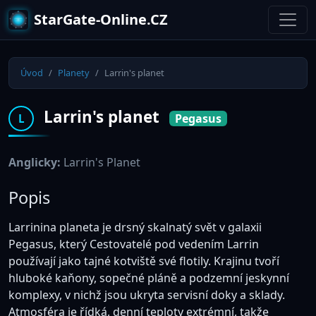
StarGate-Online.CZ
Úvod
Planety
Larrin's planet
Larrin's planet
Pegasus
L
Anglicky:
Larrin's Planet
Popis
Larrinina planeta je drsný skalnatý svět v galaxii
Pegasus, který Cestovatelé pod vedením Larrin
používají jako tajné kotviště své flotily. Krajinu tvoří
hluboké kaňony, sopečné pláně a podzemní jeskynní
komplexy, v nichž jsou ukryta servisní doky a sklady.
Atmosféra je řídká, denní teploty extrémní, takže