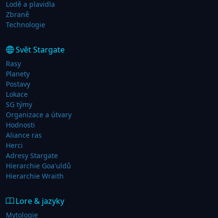
Lodě a plavidla
Zbraně
Technologie
Svět Stargate
Rasy
Planety
Postavy
Lokace
SG týmy
Organizace a útvary
Hodnosti
Aliance ras
Herci
Adresy Stargate
Hierarchie Goa'uldů
Hierarchie Wraith
Lore & jazyky
Mytologie