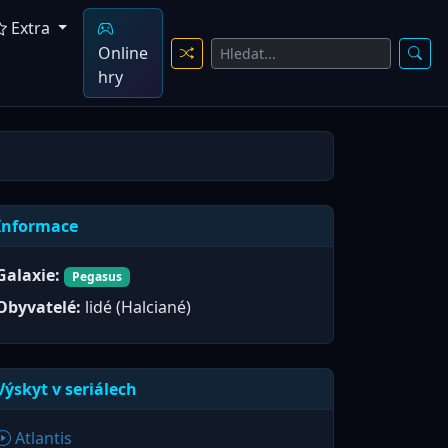
Extra
Online
hry
Informace
Galaxie:
Pegasus
Obyvatelé:
lidé (Halciané)
Výskyt v seriálech
Atlantis