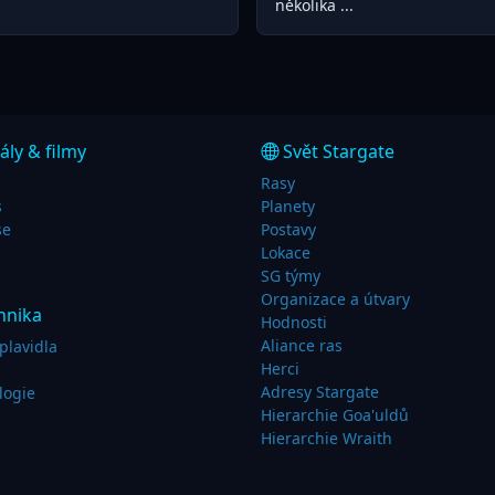
několika ...
ály & filmy
Svět Stargate
Rasy
s
Planety
se
Postavy
Lokace
SG týmy
Organizace a útvary
hnika
Hodnosti
Aliance ras
plavidla
Herci
Adresy Stargate
logie
Hierarchie Goa'uldů
Hierarchie Wraith