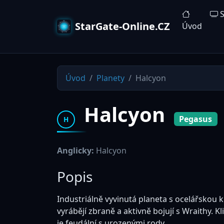
S
StarGate-Online.CZ
Úvod
Úvod
Planety
Halcyon
Halcyon
Pegasus
H
Anglicky:
Halcyon
Popis
Industriálně vyvinutá planeta s ocelářskou ku
vyrábějí zbraně a aktivně bojují s Wraithy. 
je feudální s urozenými rody.