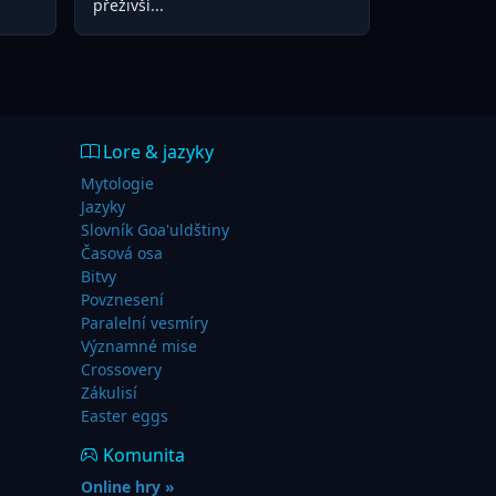
přeživší...
Lore & jazyky
Mytologie
Jazyky
Slovník Goa'uldštiny
Časová osa
Bitvy
Povznesení
Paralelní vesmíry
Významné mise
Crossovery
Zákulisí
Easter eggs
Komunita
Online hry »