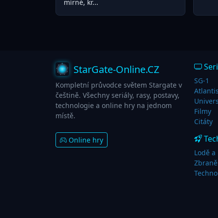
mírné, kr...
Seri
StarGate-Online.CZ
SG-1
Kompletní průvodce světem Stargate v
Atlanti
češtině. Všechny seriály, rasy, postavy,
Univer
technologie a online hry na jednom
Filmy
místě.
Citáty
Tec
Online hry
Lodě a 
Zbraně
Techno