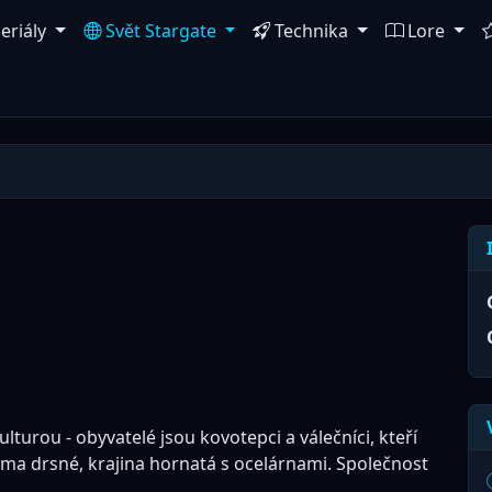
eriály
Svět Stargate
Technika
Lore
lturou - obyvatelé jsou kovotepci a válečníci, kteří
Klima drsné, krajina hornatá s ocelárnami. Společnost