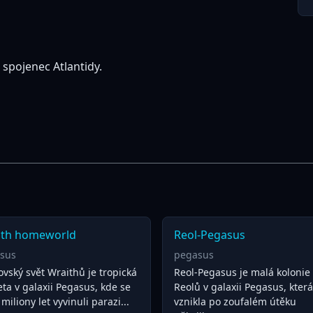
 spojenec Atlantidy.
ith homeworld
Reol-Pegasus
sus
pegasus
vský svět Wraithů je tropická
Reol-Pegasus je malá kolonie
ta v galaxii Pegasus, kde se
Reolů v galaxii Pegasus, která
miliony let vyvinuli parazi...
vznikla po zoufalém útěku