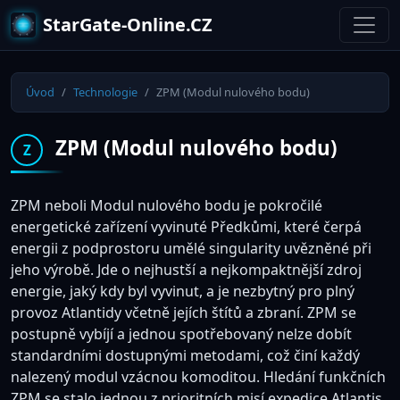
StarGate-Online.CZ
Úvod
Technologie
ZPM (Modul nulového bodu)
ZPM (Modul nulového bodu)
Z
ZPM neboli Modul nulového bodu je pokročilé
energetické zařízení vyvinuté Předkůmi, které čerpá
energii z podprostoru umělé singularity uvězněné při
jeho výrobě. Jde o nejhustší a nejkompaktnější zdroj
energie, jaký kdy byl vyvinut, a je nezbytný pro plný
provoz Atlantidy včetně jejích štítů a zbraní. ZPM se
postupně vybíjí a jednou spotřebovaný nelze dobít
standardními dostupnými metodami, což činí každý
nalezený modul vzácnou komoditou. Hledání funkčních
ZPM se stalo jednou z prioritních misí expedice Atlantis