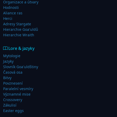
Organizace a útvary
Hodnosti
Aliance ras
Herci
Adresy Stargate
Hierarchie Goa'uldů
Hierarchie Wraith
Lore & jazyky
Mytologie
Jazyky
Slovník Goa'uldštiny
Časová osa
Bitvy
Povznesení
Paralelní vesmíry
Významné mise
Crossovery
Zákulisí
Easter eggs