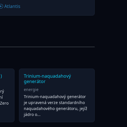
Atlantis
)
Trinium-naquadahový
generátor
energie
erý
Trinium-naquadahový generátor
ní
je upravená verze standardního
 Zero
naquadahového generátoru, jejíž
jádro o...