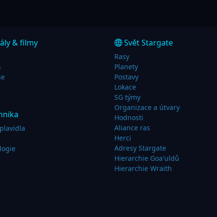
ály & filmy
Svět Stargate
Rasy
s
Planety
se
Postavy
Lokace
SG týmy
Organizace a útvary
hnika
Hodnosti
Aliance ras
plavidla
Herci
Adresy Stargate
logie
Hierarchie Goa'uldů
Hierarchie Wraith