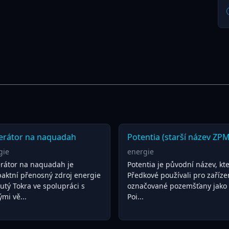
erátor na naquadah
Potentia (starší název ZPM
gie
energie
rátor na naquadah je
Potentia je původní název, kt
aktní přenosný zdroj energie
Předkové používali pro zaříze
utý Tokra ve spolupráci s
označované pozemšťany jako
ými vě...
Poi...