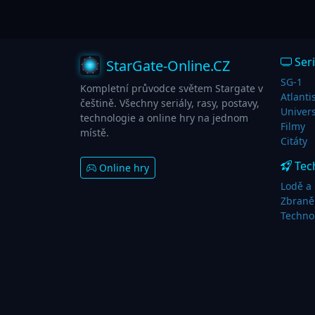
Seri
StarGate-Online.CZ
SG-1
Kompletní průvodce světem Stargate v
Atlanti
češtině. Všechny seriály, rasy, postavy,
Univer
technologie a online hry na jednom
Filmy
místě.
Citáty
Tec
Online hry
Lodě a 
Zbraně
Techno