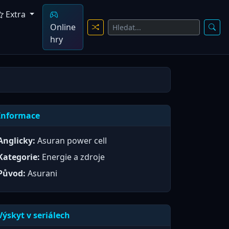
Extra
Online
hry
Informace
Anglicky:
Asuran power cell
Kategorie:
Energie a zdroje
Původ:
Asurani
Výskyt v seriálech