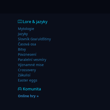
Lore & jazyky
Mytologie
Jazyky
Slovník Goa'uldštiny
Časová osa
Bitvy
Povznesení
Paralelní vesmíry
Významné mise
Crossovery
Zákulisí
Easter eggs
Komunita
Online hry »