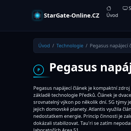
S
StarGate-Online.CZ
Úvod
Úvod
Technologie
Pegasus napájecí 
Pegasus napáj
P
Pegasus napájecí článek je kompaktní zdroj
základě technologie Předků. Článek je dvace
srovnatelný výkon po několik dní. SG týmy je
jejich domovské planety. Atlantis využila čl
nedostatkem energie. Princip činnosti je zal
dokázali stabilizovat. Tau'ri se zatím nepod
laboratořích Area 51.