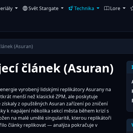
eriály
Svět Stargate
Technika
Lore
článek (Asuran)
ecí článek (Asuran)
 energie vyrobený lidskými replikátory Asurany na
tkrát menší než klasické ZPM, ale poskytuje
 získaly z opuštěných Asuran zařízení po zničení
ánky k napájení několika sekcí města během krizí s
ožen na malé umělé singularitě, kterou replikátoři
ařilo články replikovat — analýza pokračuje v