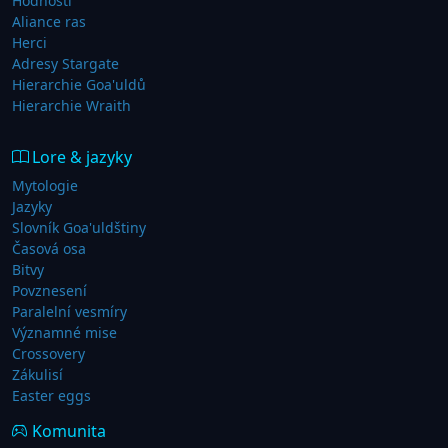
Hodnosti
Aliance ras
Herci
Adresy Stargate
Hierarchie Goa'uldů
Hierarchie Wraith
Lore & jazyky
Mytologie
Jazyky
Slovník Goa'uldštiny
Časová osa
Bitvy
Povznesení
Paralelní vesmíry
Významné mise
Crossovery
Zákulisí
Easter eggs
Komunita