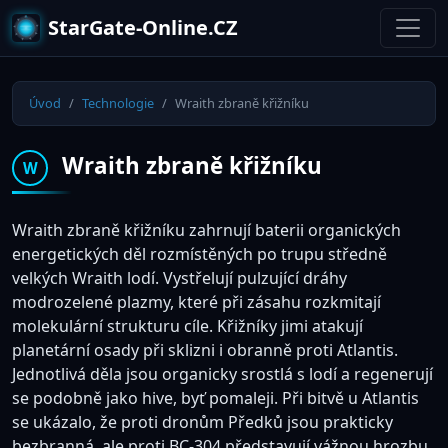
StarGate-Online.CZ
Úvod
Technologie
Wraith zbraně křižníku
Wraith zbraně křižníku
W
Wraith zbraně křižníku zahrnují baterii organických
energetických děl rozmístěných po trupu středně
velkých Wraith lodí. Vystřelují pulzující dráhy
modrozelené plazmy, které při zásahu rozkmitají
molekulární strukturu cíle. Křižníky jimi atakují
planetární osady při sklizni i obranně proti Atlantis.
Jednotlivá děla jsou organicky srostlá s lodí a regenerují
se podobně jako hive, byť pomaleji. Při bitvě u Atlantis
se ukázalo, že proti dronům Předků jsou prakticky
bezbranná, ale proti BC-304 představují vážnou hrozbu.