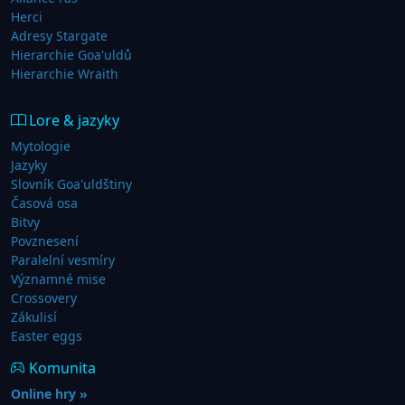
Herci
Adresy Stargate
Hierarchie Goa'uldů
Hierarchie Wraith
Lore & jazyky
Mytologie
Jazyky
Slovník Goa'uldštiny
Časová osa
Bitvy
Povznesení
Paralelní vesmíry
Významné mise
Crossovery
Zákulisí
Easter eggs
Komunita
Online hry »