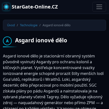
StarGate-Online.CZ
Úvod
Technologie
Asgard ionové dělo
Asgard ionové dělo
A
Asgard ionové dělo je stacionární obranný systém
původně vyvinutý Asgardy pro ochranu kolonií a
klíčových planet. Vystřeluje koncentrované svazky
ionizované energie schopné prorazit štíty menších lodí
Goa'uldů, replikátorů i Wraithů. Loki, asgardský
dezertér, dělo přepracoval pro mobilní použití. SGC
získala plány po pádu Asgardů a nainstalovala je na
vybrané planety včetně Tagrey. Dělo vyžaduje výkonný
zdroj — naquadahový generátor nebo přímo ZPM — a
chlazení po každém výstřelu. V kanonu se objevuje