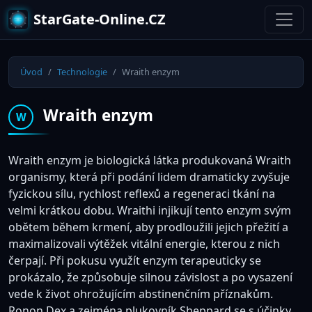
StarGate-Online.CZ
Úvod
Technologie
Wraith enzym
Wraith enzym
W
Wraith enzym je biologická látka produkovaná Wraith
organismy, která při podání lidem dramaticky zvyšuje
fyzickou sílu, rychlost reflexů a regeneraci tkání na
velmi krátkou dobu. Wraithi injikují tento enzym svým
obětem během krmení, aby prodloužili jejich přežití a
maximalizovali výtěžek vitální energie, kterou z nich
čerpají. Při pokusu využít enzym terapeuticky se
prokázalo, že způsobuje silnou závislost a po vysazení
vede k život ohrožujícím abstinenčním příznakům.
Ronon Dex a zejména plukovník Sheppard se s účinky