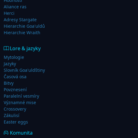
Hodnosti
Aliance ras
Herci
Adresy Stargate
Hierarchie Goa'uldů
Hierarchie Wraith
Lore & jazyky
Mytologie
Jazyky
Slovník Goa'uldštiny
Časová osa
Bitvy
Povznesení
Paralelní vesmíry
Významné mise
Crossovery
Zákulisí
Easter eggs
Komunita