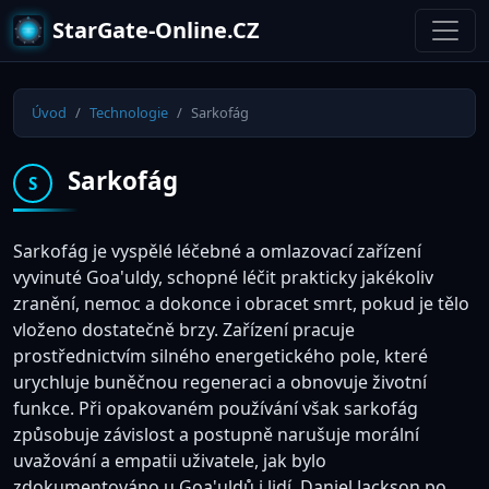
StarGate-Online.CZ
Úvod
Technologie
Sarkofág
Sarkofág
S
Sarkofág je vyspělé léčebné a omlazovací zařízení
vyvinuté Goa'uldy, schopné léčit prakticky jakékoliv
zranění, nemoc a dokonce i obracet smrt, pokud je tělo
vloženo dostatečně brzy. Zařízení pracuje
prostřednictvím silného energetického pole, které
urychluje buněčnou regeneraci a obnovuje životní
funkce. Při opakovaném používání však sarkofág
způsobuje závislost a postupně narušuje morální
uvažování a empatii uživatele, jak bylo
zdokumentováno u Goa'uldů i lidí. Daniel Jackson po