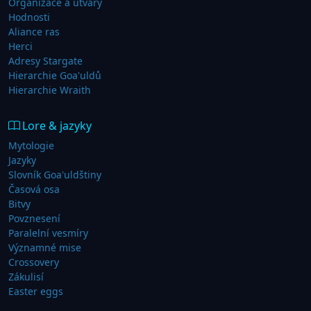
Organizace a útvary
Hodnosti
Aliance ras
Herci
Adresy Stargate
Hierarchie Goa'uldů
Hierarchie Wraith
Lore & jazyky
Mytologie
Jazyky
Slovník Goa'uldštiny
Časová osa
Bitvy
Povznesení
Paralelní vesmíry
Významné mise
Crossovery
Zákulisí
Easter eggs