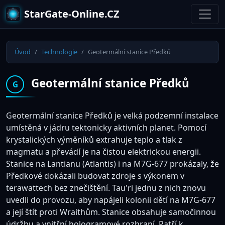
StarGate-Online.CZ
Úvod
Technologie
Geotermální stanice Předků
Geotermální stanice Předků
G
Geotermální stanice Předků je velká podzemní instalace
umístěná v jádru tektonicky aktivních planet. Pomocí
krystalických výměníků extrahuje teplo a tlak z
magmatu a převádí je na čistou elektrickou energii.
Stanice na Lantianu (Atlantis) i na M7G-677 prokázaly, že
Předkové dokázali budovat zdroje s výkonem v
terawattech bez znečištění. Tau'ri jednu z nich znovu
uvedli do provozu, aby napájeli kolonii dětí na M7G-677
a její štít proti Wraithům. Stanice obsahuje samočinnou
údržbu a vnitřní hologramové rozhraní. Patří k