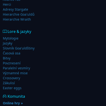
Herci
Adresy Stargate
Hierarchie Goa'uldů
Hierarchie Wraith
Lore & jazyky
Mytologie
Jazyky
Slovník Goa'uldštiny
Časová osa
Bitvy
Povznesení
Paralelní vesmíry
Významné mise
Crossovery
Zákulisí
Easter eggs
Komunita
Online hry »