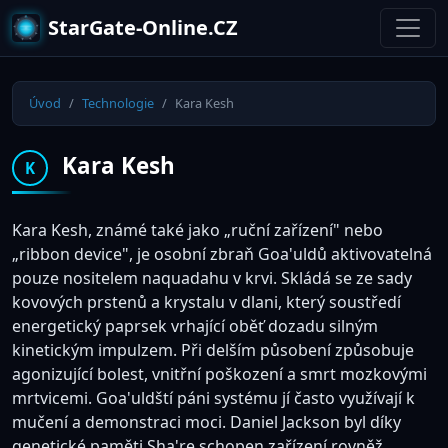
StarGate-Online.CZ
Úvod
Technologie
Kara Kesh
Kara Kesh
K
Kara Kesh, známé také jako „ruční zařízení" nebo
„ribbon device", je osobní zbraň Goa'uldů aktivovatelná
pouze nositelem naquadahu v krvi. Skládá se ze sady
kovových prstenů a krystalu v dlani, který soustředí
energetický paprsek vrhající oběť dozadu silným
kinetickým impulzem. Při delším působení způsobuje
agonizující bolest, vnitřní poškození a smrt mozkovými
mrtvicemi. Goa'uldští páni systému jí často využívají k
mučení a demonstraci moci. Daniel Jackson byl díky
genetické paměti Sha're schopen zařízení rovněž