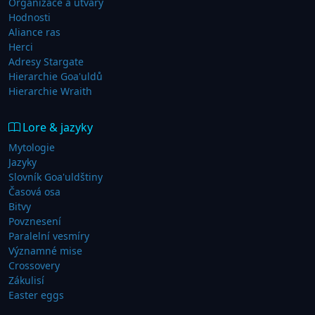
Organizace a útvary
Hodnosti
Aliance ras
Herci
Adresy Stargate
Hierarchie Goa'uldů
Hierarchie Wraith
Lore & jazyky
Mytologie
Jazyky
Slovník Goa'uldštiny
Časová osa
Bitvy
Povznesení
Paralelní vesmíry
Významné mise
Crossovery
Zákulisí
Easter eggs