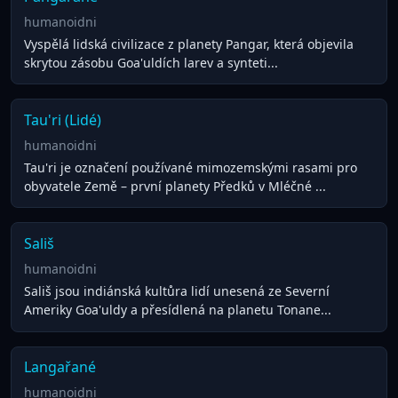
humanoidni
Vyspělá lidská civilizace z planety Pangar, která objevila
skrytou zásobu Goa'uldích larev a synteti...
Tau'ri (Lidé)
humanoidni
Tau'ri je označení používané mimozemskými rasami pro
obyvatele Země – první planety Předků v Mléčné ...
Sališ
humanoidni
Sališ jsou indiánská kultůra lidí unesená ze Severní
Ameriky Goa'uldy a přesídlená na planetu Tonane...
Langařané
humanoidni