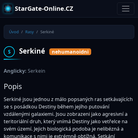
StarGate-Online.CZ
Úvod
Rasy
Serkiné
Serkiné
nehumanoidni
S
Anglicky:
Serkein
Popis
Serkiné jsou jednou z málo popsaných ras setkávajících
se s posádkou Destiny během jejího putování
vzdálenými galaxiemi. Jsou zobrazeni jako agresivní a
teritoriální druh, který vnímá Destiny jako vetřelce na
svém území. Jejich biologická podoba je nelibézná a
komunikace s nimi je extrémně obtížná. Setkání