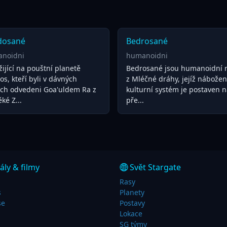
dosané
Bedrosané
noidni
humanoidni
žijící na pouštní planetě
Bedrosané jsou humanoidní 
s, kteří byli v dávných
z Mléčné dráhy, jejíž nábožen
ch odvedeni Goa'uldem Ra z
kulturní systém je postaven 
ké Z...
pře...
ály & filmy
Svět Stargate
Rasy
s
Planety
se
Postavy
Lokace
SG týmy