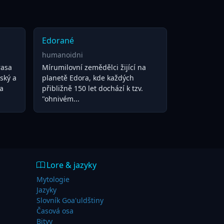
Edorané
humanoidni
rasa
Mírumilovní zemědělci žijící na
ský a
planetě Edora, kde každých
na
přibližně 150 let dochází k tzv.
"ohnivém...
Lore & jazyky
Mytologie
Jazyky
Slovník Goa'uldštiny
Časová osa
Bitvy