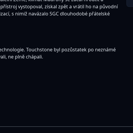
řístroj vystopoval, získal zpět a vrátil ho na původní
lizací, s nimiž navázalo SGC dlouhodobé přátelské
é technologie. Touchstone byl pozůstatek po neznámé
li, ne plně chápali.