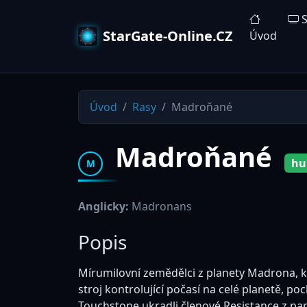
S
StarGate-Online.CZ
Úvod
Úvod
Rasy
Madroňané
Madroňané
hu
M
Anglicky:
Madronans
Popis
Mírumilovní zemědělci z planety Madrona, kt
stroj kontrolující počasí na celé planetě, po
Touchstone ukradli členové Resistance z par