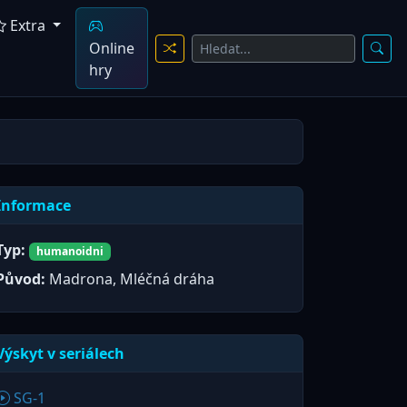
Extra
Online
hry
Informace
Typ:
humanoidni
Původ:
Madrona, Mléčná dráha
Výskyt v seriálech
SG-1