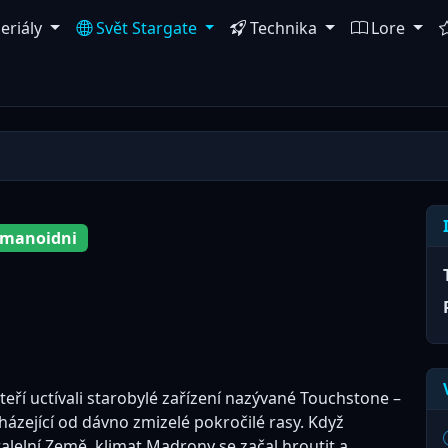
eriály
Svět Stargate
Technika
Lore
manoidni
eří uctívali starobylé zařízení nazývané Touchstone –
cházející od dávno zmizelé pokročilé rasy. Když
alelní Země, klimat Madrony se začal hroutit a