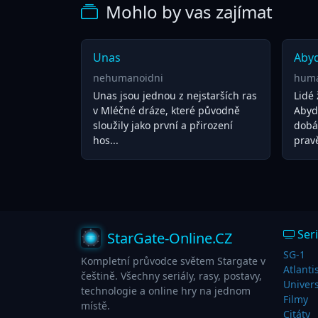
Mohlo by vas zajímat
Unas
Aby
nehumanoidni
huma
Unas jsou jednou z nejstarších ras
Lidé 
v Mléčné dráze, které původně
Abydo
sloužily jako první a přirození
dobá
hos...
pravě
Seri
StarGate-Online.CZ
SG-1
Kompletní průvodce světem Stargate v
Atlanti
češtině. Všechny seriály, rasy, postavy,
Univer
technologie a online hry na jednom
Filmy
místě.
Citáty