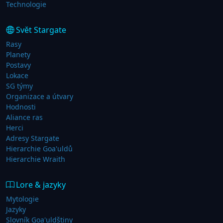
Technologie
Svět Stargate
Rasy
Planety
Postavy
Lokace
SG týmy
Organizace a útvary
Hodnosti
Aliance ras
Herci
Adresy Stargate
Hierarchie Goa'uldů
Hierarchie Wraith
Lore & jazyky
Mytologie
Jazyky
Slovník Goa'uldštiny