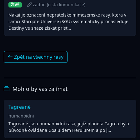
zadne (cista komunikace)
ŽIVÝ
Nakai je oznacení nepratelske mimozemske rasy, ktera v
ramci Stargate Universe (SGU) systematicky pronasleduje
Destiny ve snaze ziskat prist...
Zpět na všechny rasy
Mohlo by vas zajímat
Tagreané
humanoidni
Tagreané jsou humanoidní rasa, jejíž planeta Tagrea byla
původně ovládána Goa'uldem Heru'urem a po j...