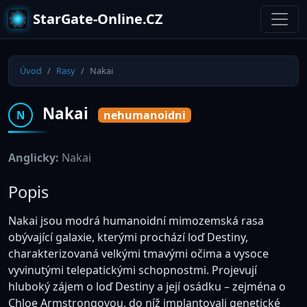
StarGate-Online.CZ
Úvod
Rasy
Nakai
Nakai
nehumanoidni
N
Anglicky:
Nakai
Popis
Nakai jsou modrá humanoidní mimozemská rasa
obývající galaxie, kterými prochází loď Destiny,
charakterizovaná velkými tmavými očima a vysoce
vyvinutými telepatickými schopnostmi. Projevují
hluboký zájem o loď Destiny a její osádku – zejména o
Chloe Armstrongovou, do níž implantovali genetické