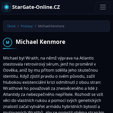
StarGate-Online.CZ
Úvod
Postavy
Michael Kenmore
Michael Kenmore
M
Michael byl Wraith, na němž výprava na Atlantis
otestovala retrovirový sérum, jenž ho proměnil v
člověka, aniž by mu přitom sdělila jeho skutečnou
identitu. Když zjistil pravdu o svém původu, zažil
hlubokou existenciální krizi odmítnutí z obou stran:
Wraithové ho považovali za znesvěceného a lidé z
Atlantidy za nebezpečného nepřítele. Rozhodl se vzít
věci do vlastních rukou a pomocí svých genetických
znalostí začal vytvářet armádu hybridních bytostí a
mutovaných Wraithů, aby se pomstil oběma stranám.