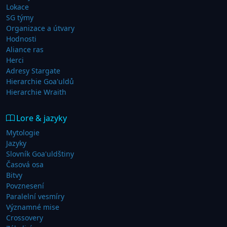
Lokace
SG týmy
Organizace a útvary
Hodnosti
Aliance ras
Herci
Adresy Stargate
Hierarchie Goa'uldů
Hierarchie Wraith
Lore & jazyky
Mytologie
Jazyky
Slovník Goa'uldštiny
Časová osa
Bitvy
Povznesení
Paralelní vesmíry
Významné mise
Crossovery