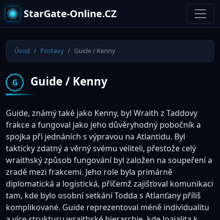
StarGate-Online.CZ
Úvod
Postavy
Guide / Kenny
Guide / Kenny
G
Guide, známý také jako Kenny, byl Wraith z Taddovy
frakce a fungoval jako jeho důvěryhodný pobočník a
spojka při jednáních s výpravou na Atlantidu. Byl
takticky zdatný a věrný svému veliteli, přestože celý
wraithský způsob fungování byl založen na soupeření a
zradě mezi frakcemi. Jeho role byla primárně
diplomatická a logistická, přičemž zajišťoval komunikaci
tam, kde bylo osobní setkání Todda s Atlanťany příliš
komplikované. Guide reprezentoval méně individualitu
a více strukturu wraithské hierarchie, kde loajalita k