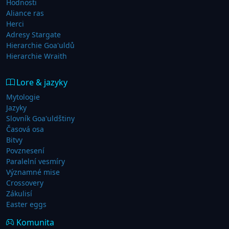
Hodnosti
Aliance ras
Herci
Adresy Stargate
Hierarchie Goa'uldů
Hierarchie Wraith
Lore & jazyky
Mytologie
Jazyky
Slovník Goa'uldštiny
Časová osa
Bitvy
Povznesení
Paralelní vesmíry
Významné mise
Crossovery
Zákulisí
Easter eggs
Komunita