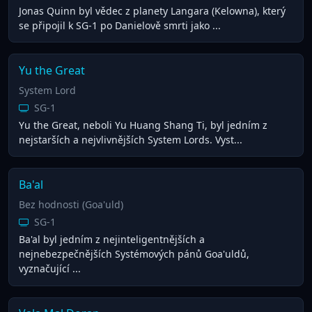
Jonas Quinn byl vědec z planety Langara (Kelowna), který
se připojil k SG-1 po Danielově smrti jako ...
Yu the Great
System Lord
SG-1
Yu the Great, neboli Yu Huang Shang Ti, byl jedním z
nejstarších a nejvlivnějších System Lords. Vyst...
Ba'al
Bez hodnosti (Goa'uld)
SG-1
Ba'al byl jedním z nejinteligentnějších a
nejnebezpečnějších Systémových pánů Goa'uldů,
vyznačující ...