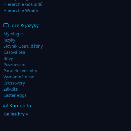
Hierarchie Goa'uldů
Hierarchie Wraith
Lore & jazyky
Mytologie
Jazyky
Slovník Goa'uldštiny
Časová osa
Bitvy
Povznesení
Paralelní vesmíry
Významné mise
Crossovery
Zákulisí
Easter eggs
Komunita
Online hry »