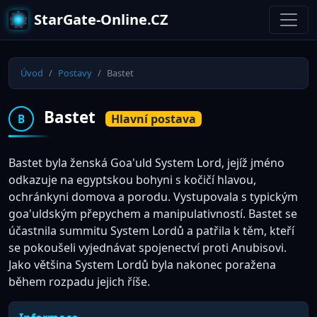
StarGate-Online.CZ
Úvod
Postavy
Bastet
Bastet
Hlavní postava
B
Bastet byla ženská Goa'uld System Lord, jejíž jméno
odkazuje na egyptskou bohyni s kočičí hlavou,
ochránkyni domova a porodu. Vystupovala s typickým
goa'uldským přepychem a manipulativností. Bastet se
účastnila summitu System Lordů a patřila k těm, kteří
se pokoušeli vyjednávat spojenectví proti Anubisovi.
Jako většina System Lordů byla nakonec poražena
během rozpadu jejich říše.