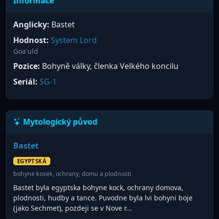
Informace
Anglicky:
Bastet
Hodnost:
System Lord
Goa'uld
Pozice:
Bohyně války, členka Velkého koncilu
Seriál:
SG-1
Mytologický původ
Bastet
EGYPTSKÁ
bohyne kosek, ochrany, domu a plodnosti
Bastet byla egyptska bohyne kock, ochrany domova,
plodnosti, hudby a tance. Puvodne byla lvi bohyni boje
(jako Sechmet), pozdeji se v Nove r...