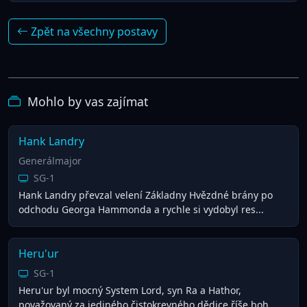
Zpět na všechny postavy
Mohlo by vas zajímat
Hank Landry
Generálmajor
SG-1
Hank Landry převzal velení Základny Hvězdné brány po
odchodu Georga Hammonda a rychle si vydobyl res...
Heru'ur
SG-1
Heru'ur byl mocný System Lord, syn Ra a Hathor,
považovaný za jediného čistokrevného dědice říše boh...