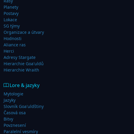
Rasy
Planety
Postavy
Lokace
SG týmy
Organizace a útvary
Hodnosti
Aliance ras
Herci
Adresy Stargate
Hierarchie Goa'uldů
Hierarchie Wraith
Lore & jazyky
Mytologie
Jazyky
Slovník Goa'uldštiny
Časová osa
Bitvy
Povznesení
Paralelní vesmíry