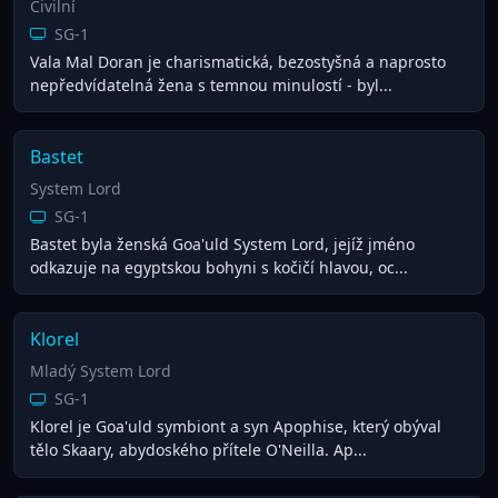
Civilní
SG-1
Vala Mal Doran je charismatická, bezostyšná a naprosto
nepředvídatelná žena s temnou minulostí - byl...
Bastet
System Lord
SG-1
Bastet byla ženská Goa'uld System Lord, jejíž jméno
odkazuje na egyptskou bohyni s kočičí hlavou, oc...
Klorel
Mladý System Lord
SG-1
Klorel je Goa'uld symbiont a syn Apophise, který obýval
tělo Skaary, abydoského přítele O'Neilla. Ap...