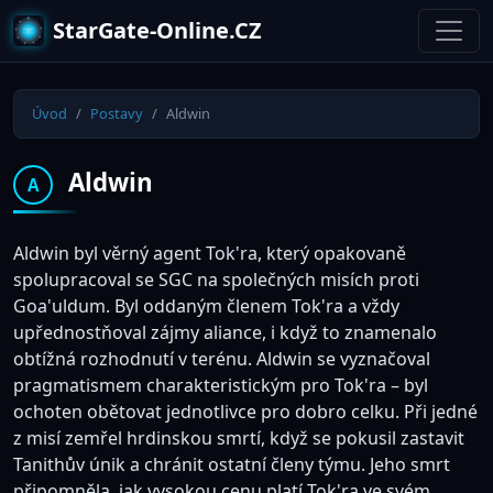
StarGate-Online.CZ
Úvod
Postavy
Aldwin
Aldwin
A
Aldwin byl věrný agent Tok'ra, který opakovaně
spolupracoval se SGC na společných misích proti
Goa'uldum. Byl oddaným členem Tok'ra a vždy
upřednostňoval zájmy aliance, i když to znamenalo
obtížná rozhodnutí v terénu. Aldwin se vyznačoval
pragmatismem charakteristickým pro Tok'ra – byl
ochoten obětovat jednotlivce pro dobro celku. Při jedné
z misí zemřel hrdinskou smrtí, když se pokusil zastavit
Tanithův únik a chránit ostatní členy týmu. Jeho smrt
připomněla, jak vysokou cenu platí Tok'ra ve svém