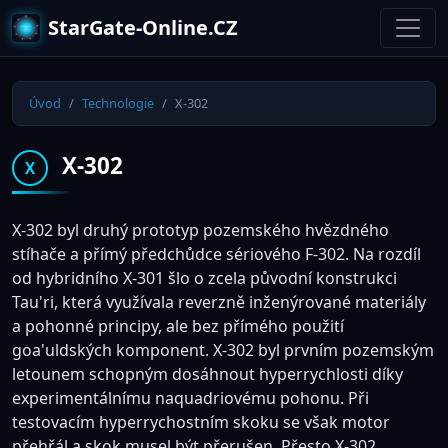
StarGate-Online.CZ
Úvod
Technologie
X-302
X-302
X
X-302 byl druhý prototyp pozemského hvězdného
stíhače a přímý předchůdce sériového F-302. Na rozdíl
od hybridního X-301 šlo o zcela původní konstrukci
Tau'ri, která využívala reverzně inženýrované materiály
a pohonné principy, ale bez přímého použití
goa'uldských komponent. X-302 byl prvním pozemským
letounem schopným dosáhnout hyperrychlosti díky
experimentálnímu naquadriovému pohonu. Při
testovacím hyperrychostním skoku se však motor
přehřál a skok musel být přerušen. Přesto X-302