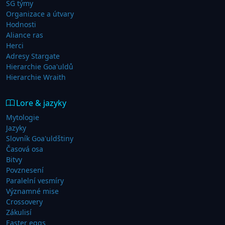
SG týmy
Organizace a útvary
Hodnosti
Aliance ras
Herci
Adresy Stargate
Hierarchie Goa'uldů
Hierarchie Wraith
Lore & jazyky
Mytologie
Jazyky
Slovník Goa'uldštiny
Časová osa
Bitvy
Povznesení
Paralelní vesmíry
Významné mise
Crossovery
Zákulisí
Easter eggs