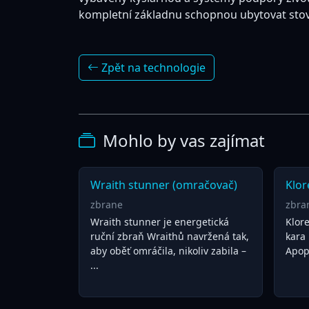
kompletní základnu schopnou ubytovat stovk
Zpět na technologie
Mohlo by vas zajímat
Wraith stunner (omračovač)
Klor
zbrane
zbra
Wraith stunner je energetická
Klore
ruční zbraň Wraithů navržená tak,
kara 
aby oběť omráčila, nikoliv zabila –
Apoph
...