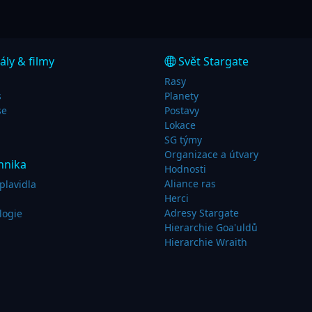
ály & filmy
Svět Stargate
Rasy
s
Planety
se
Postavy
Lokace
SG týmy
Organizace a útvary
hnika
Hodnosti
Aliance ras
plavidla
Herci
Adresy Stargate
logie
Hierarchie Goa'uldů
Hierarchie Wraith