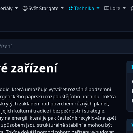
eriály
Svět Stargate
Technika
Lore
řízení
é zařízení
ologie, která umožňuje vytvářet rozsáhlé podzemní
rgetického paprsku rozpouštějícího horninu. Tok'ra
h skrytých základen pod povrchem různých planet,
ejich kulturní tradice i bezpečnostní strategie.
y na energii, která je pak částečně recyklována zpět
o způsobem jsou strukturálně stabilní a mohou být
a. Tok'ra dokáží pomocí tohoto zařízení vybudovat