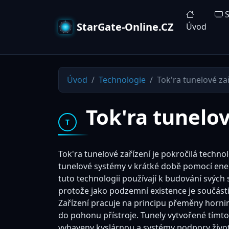
S
StarGate-Online.CZ
Úvod
Úvod
Technologie
Tok'ra tunelové za
Tok'ra tunelov
T
Tok'ra tunelové zařízení je pokročilá techn
tunelové systémy v krátké době pomocí ene
tuto technologii používají k budování svýc
protože jako podzemní existence je součástí j
Zařízení pracuje na principu přeměny hornin
do pohonu přístroje. Tunely vytvořené tímt
vybaveny kyslárnou a systémy podpory život