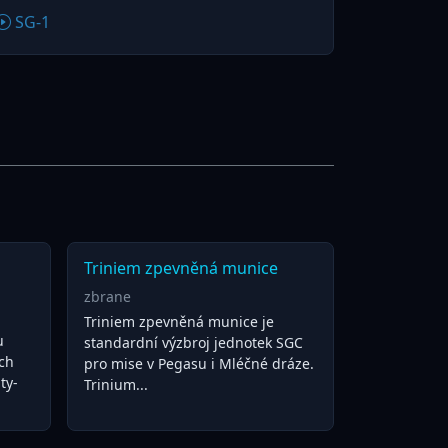
SG-1
Triniem zpevněná munice
zbrane
Triniem zpevněná munice je
u
standardní výzbroj jednotek SGC
ch
pro mise v Pegasu i Mléčné dráze.
ty-
Trinium...