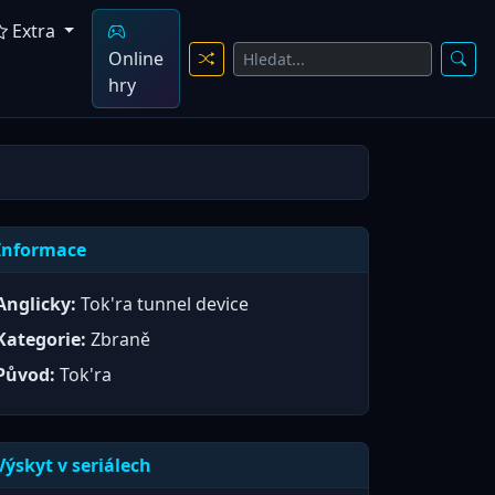
Extra
Online
hry
Informace
Anglicky:
Tok'ra tunnel device
Kategorie:
Zbraně
Původ:
Tok'ra
Výskyt v seriálech