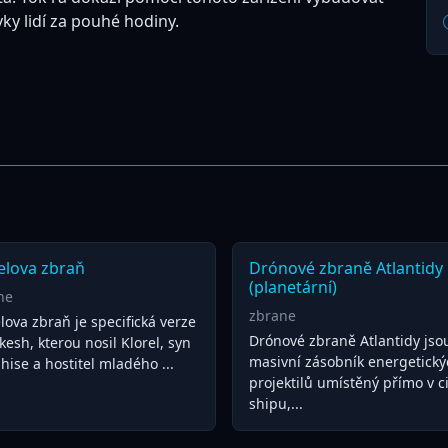
y lidí za pouhé hodiny.
elova zbraň
Drónové zbraně Atlantidy
(planetární)
ne
zbrane
lova zbraň je specifická verze
Drónové zbraně Atlantidy jso
kesh, kterou nosil Klorel, syn
masivní zásobník energetický
ise a hostitel mladého ...
projektilů umístěný přímo v ci
shipu,...