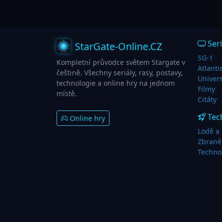
Seri
StarGate-Online.CZ
SG-1
Kompletní průvodce světem Stargate v
Atlanti
češtině. Všechny seriály, rasy, postavy,
Univer
technologie a online hry na jednom
Filmy
místě.
Citáty
Tec
Online hry
Lodě a 
Zbraně
Techno