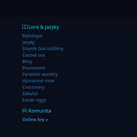
Lore & jazyky
Mytologie
Jazyky
Slovník Goa'uldštiny
Časová osa
Bitvy
Povznesení
Paralelní vesmíry
Významné mise
Crossovery
Zákulisí
Easter eggs
Komunita
Online hry »