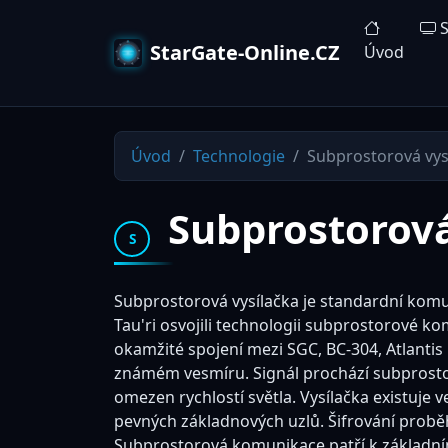
S
StarGate-Online.CZ
Úvod
Úvod
Technologie
Subprostorová vys
Subprostorová
S
Subprostorová vysílačka je standardní komun
Tau'ri osvojili technologii subprostorové 
okamžité spojení mezi SGC, BC-304, Atlantis
známém vesmíru. Signál prochází subprost
omezen rychlostí světla. Vysílačka existuje 
pevných základnových uzlů. Šifrování probě
Subprostorová komunikace patří k základn