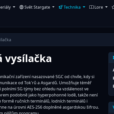
eriály
Svět Stargate
Technika
Lore
ílačka
 vysílačka
ikační zařízení nasazované SGC od chvíle, kdy si
komunikace od Tok'rů a Asgardů. Umožňuje téměř
 i polními SG týmy bez ohledu na vzdálenost ve
orem podobně jako hyperpohonné lodě, takže není
ve formě ručních terminálů, lodních terminálů i
hne na úrovni AES-256 doplněné asgardskou šifrou.
ím pilířům programu.