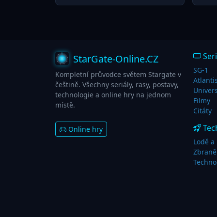
Seri
StarGate-Online.CZ
SG-1
Kompletní průvodce světem Stargate v
Atlanti
češtině. Všechny seriály, rasy, postavy,
Univer
technologie a online hry na jednom
Filmy
místě.
Citáty
Tec
Online hry
Lodě a 
Zbraně
Techno