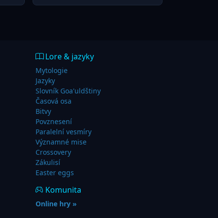
Lore & jazyky
Mytologie
Jazyky
Slovník Goa'uldštiny
Časová osa
Bitvy
Povznesení
Paralelní vesmíry
Významné mise
Crossovery
Zákulisí
Easter eggs
Komunita
Online hry »