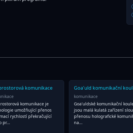
prostorová komunikace
Goa'uld komunikační koul
nikace
komunikace
rostorová komunikace je
Goa'uldské komunikační koul
nologie umožňující přenos
jsou malá kulatá zařízení slou
mací rychlostí překračující
přenosu holografické komuni
 pr...
na...