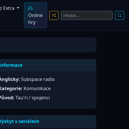
Extra
Online
hry
Informace
Anglicky:
Subspace radio
Kategorie:
Komunikace
Původ:
Tau'ri / spojenci
Výskyt v seriálech