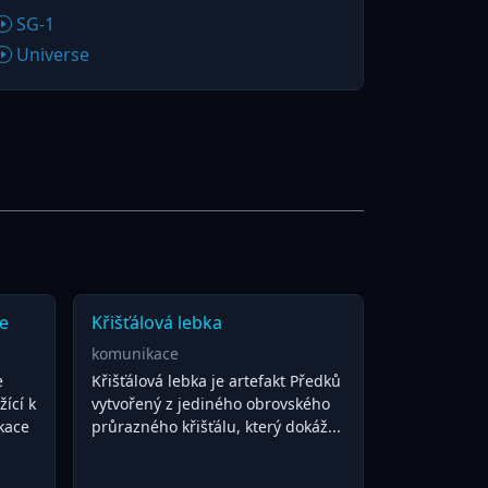
SG-1
Universe
e
Křišťálová lebka
komunikace
e
Křišťálová lebka je artefakt Předků
žící k
vytvořený z jediného obrovského
kace
průrazného křišťálu, který dokáž...