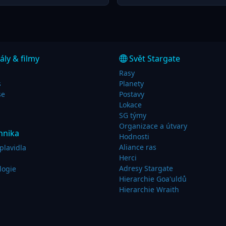
ály & filmy
Svět Stargate
Rasy
s
Planety
se
Postavy
Lokace
SG týmy
Organizace a útvary
hnika
Hodnosti
Aliance ras
plavidla
Herci
Adresy Stargate
logie
Hierarchie Goa'uldů
Hierarchie Wraith