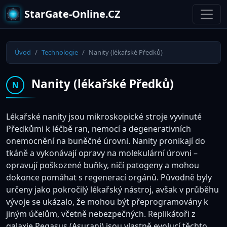
StarGate-Online.CZ
Úvod
Technologie
Nanity (lékařské Předků)
Nanity (lékařské Předků)
N
Lékařské nanity jsou mikroskopické stroje vyvinuté
Předkůmi k léčbě ran, nemocí a degenerativních
onemocnění na buněčné úrovni. Nanity pronikají do
tkáně a vykonávají opravy na molekulární úrovni –
opravují poškozené buňky, ničí patogeny a mohou
dokonce pomáhat s regenerací orgánů. Původně byly
určeny jako pokročilý lékařský nástroj, avšak v průběhu
vývoje se ukázalo, že mohou být přeprogramovány k
jiným účelům, včetně nebezpečných. Replikátoři z
galaxie Pegasus (Asurani) jsou vlastně evolucí těchto