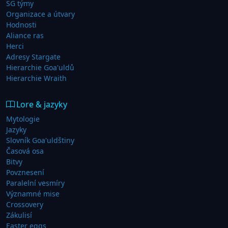
SG týmy
Organizace a útvary
Hodnosti
Aliance ras
Herci
Adresy Stargate
Hierarchie Goa'uldů
Hierarchie Wraith
Lore & jazyky
Mytologie
Jazyky
Slovník Goa'uldštiny
Časová osa
Bitvy
Povznesení
Paralelní vesmíry
Významné mise
Crossovery
Zákulisí
Easter eggs