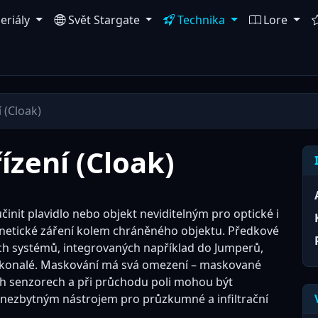
eriály
Svět Stargate
Technika
Lore
 (Cloak)
zení (Cloak)
init plavidlo nebo objekt neviditelným pro optické i
netické záření kolem chráněného objektu. Předkové
ích systémů, integrovaných například do Jumperů,
dokonalé. Maskování má svá omezení – maskované
ích senzorech a při průchodu poli mohou být
 nezbytným nástrojem pro průzkumné a infiltrační