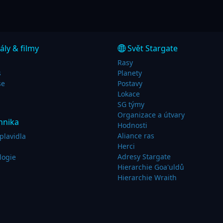
ály & filmy
Svět Stargate
Rasy
s
Planety
se
Postavy
Lokace
SG týmy
Organizace a útvary
hnika
Hodnosti
Aliance ras
plavidla
Herci
Adresy Stargate
logie
Hierarchie Goa'uldů
Hierarchie Wraith