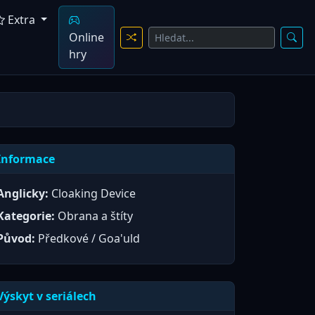
Extra
Online
hry
Informace
Anglicky:
Cloaking Device
Kategorie:
Obrana a štíty
Původ:
Předkové / Goa'uld
Výskyt v seriálech