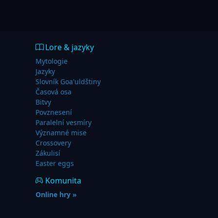
Lore & jazyky
Mytologie
Jazyky
Slovník Goa'uldštiny
Časová osa
Bitvy
Povznesení
Paralelní vesmíry
Významné mise
Crossovery
Zákulisí
Easter eggs
Komunita
Online hry »