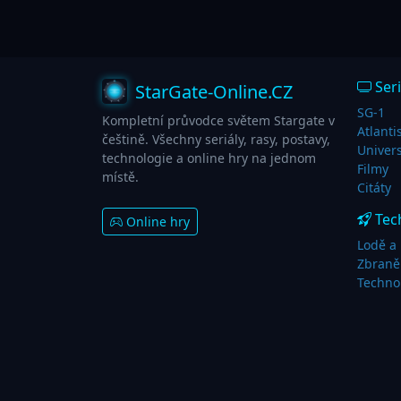
Seri
StarGate-Online.CZ
SG-1
Kompletní průvodce světem Stargate v
Atlanti
češtině. Všechny seriály, rasy, postavy,
Univer
technologie a online hry na jednom
Filmy
místě.
Citáty
Tec
Online hry
Lodě a 
Zbraně
Techno