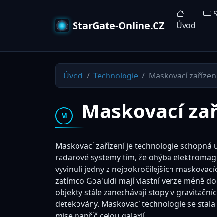
S
StarGate-Online.CZ
Úvod
Úvod
Technologie
Maskovací zařízení
Maskovací zaří
M
Maskovací zařízení je technologie schopná uč
radarové systémy tím, že ohýbá elektromag
vyvinuli jedny z nejpokročilejších maskovac
zatímco Goa'uldi mají vlastní verze méně 
objekty stále zanechávají stopy v gravitačn
detekovány. Maskovací technologie se stala
mise napříč celou galaxií.