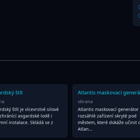
rdský štít
Atlantis maskovací generá
na
obrana
dský štít je vícevrstvé silové
Atlantis maskovací generátor 
chránící asgardské lodě i
rozsáhlé zařízení skryté pod
ní instalace. Skládá se z
městem, které dokáže učinit 
Atlan...