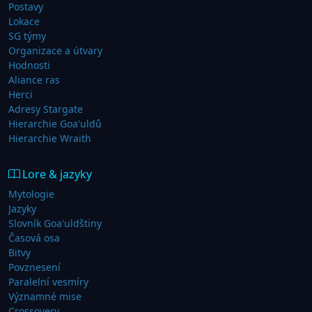
Postavy
Lokace
SG týmy
Organizace a útvary
Hodnosti
Aliance ras
Herci
Adresy Stargate
Hierarchie Goa'uldů
Hierarchie Wraith
Lore & jazyky
Mytologie
Jazyky
Slovník Goa'uldštiny
Časová osa
Bitvy
Povznesení
Paralelní vesmíry
Významné mise
Crossovery