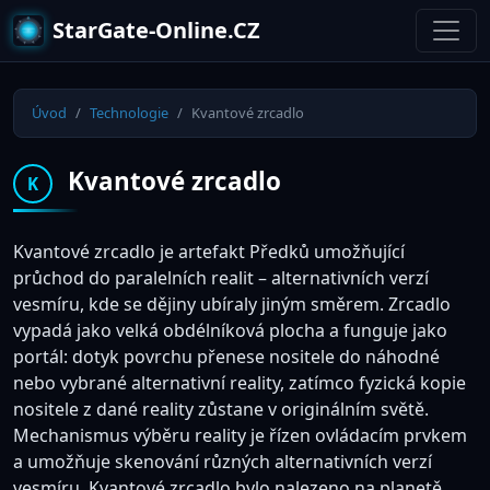
StarGate-Online.CZ
Úvod
Technologie
Kvantové zrcadlo
Kvantové zrcadlo
K
Kvantové zrcadlo je artefakt Předků umožňující
průchod do paralelních realit – alternativních verzí
vesmíru, kde se dějiny ubíraly jiným směrem. Zrcadlo
vypadá jako velká obdélníková plocha a funguje jako
portál: dotyk povrchu přenese nositele do náhodné
nebo vybrané alternativní reality, zatímco fyzická kopie
nositele z dané reality zůstane v originálním světě.
Mechanismus výběru reality je řízen ovládacím prvkem
a umožňuje skenování různých alternativních verzí
vesmíru. Kvantové zrcadlo bylo nalezeno na planetě