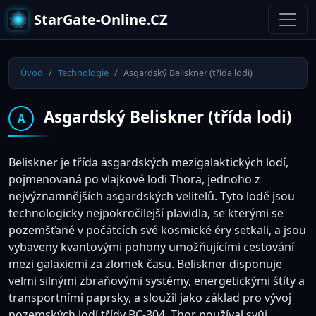
StarGate-Online.CZ
Úvod
Technologie
Asgardský Beliskner (třída lodi)
Asgardský Beliskner (třída lodi)
A
Beliskner je třída asgardských mezigalaktických lodí,
pojmenovaná po vlajkové lodi Thora, jednoho z
nejvýznamnějších asgardských velitelů. Tyto lodě jsou
technologicky nejpokročilejší plavidla, se kterými se
pozemšťané v počátcích své kosmické éry setkali, a jsou
vybaveny kvantovými pohony umožňujícími cestování
mezi galaxiemi za zlomek času. Beliskner disponuje
velmi silnými zbraňovými systémy, energetickými štíty a
transportními paprsky, a sloužil jako základ pro vývoj
pozemských lodí třídy BC-304. Thor používal svůj