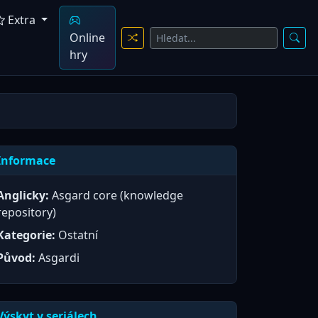
Extra
Online
hry
Informace
Anglicky:
Asgard core (knowledge
repository)
Kategorie:
Ostatní
Původ:
Asgardi
Výskyt v seriálech