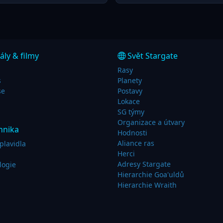
ály & filmy
Svět Stargate
Rasy
s
Planety
se
Postavy
Lokace
SG týmy
Organizace a útvary
hnika
Hodnosti
Aliance ras
plavidla
Herci
Adresy Stargate
logie
Hierarchie Goa'uldů
Hierarchie Wraith