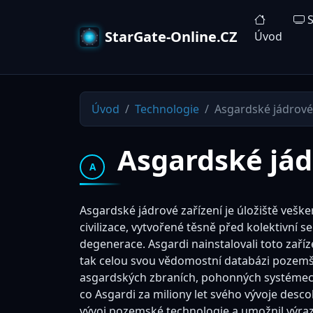
S
StarGate-Online.CZ
Úvod
Úvod
Technologie
Asgardské jádrové 
Asgardské jádr
A
Asgardské jádrové zařízení je úložiště vešk
civilizace, vytvořené těsně před kolektivní 
degenerace. Asgardi nainstalovali toto zař
tak celou svou vědomostní databázi pozemš
asgardských zbraních, pohonných systémech, 
co Asgardi za miliony let svého vývoje desco
vývoj pozemské technologie a umožnil výra