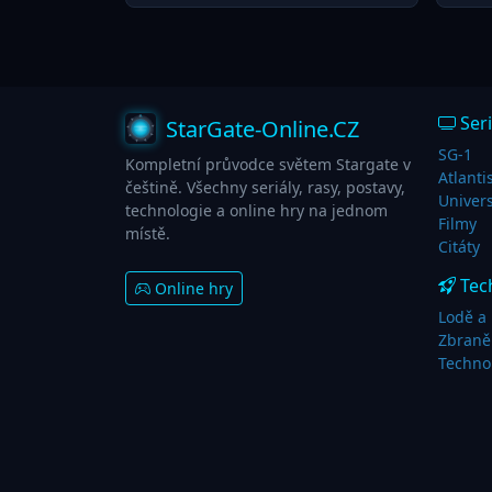
Seri
StarGate-Online.CZ
SG-1
Kompletní průvodce světem Stargate v
Atlanti
češtině. Všechny seriály, rasy, postavy,
Univer
technologie a online hry na jednom
Filmy
místě.
Citáty
Tec
Online hry
Lodě a 
Zbraně
Techno