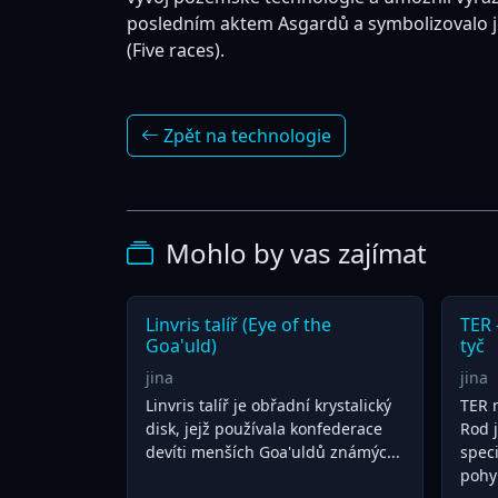
posledním aktem Asgardů a symbolizovalo je
(Five races).
Zpět na technologie
Mohlo by vas zajímat
Linvris talíř (Eye of the
TER 
Goa'uld)
tyč
jina
jina
Linvris talíř je obřadní krystalický
TER 
disk, jejž používala konfederace
Rod 
devíti menších Goa'uldů známýc...
spec
pohyb