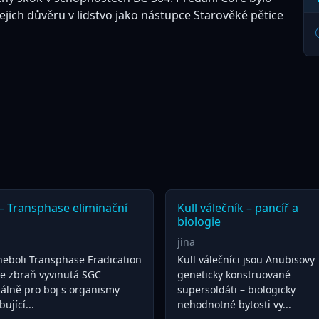
jich důvěru v lidstvo jako nástupce Starověké pětice
– Transphase eliminační
Kull válečník – pancíř a
biologie
jina
neboli Transphase Eradication
Kull válečníci jsou Anubisovy
je zbraň vyvinutá SGC
geneticky konstruované
iálně pro boj s organismy
supersoldáti – biologicky
ující...
nehodnotné bytosti vy...