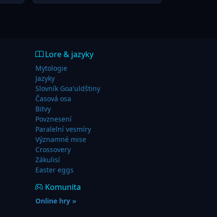
Lore & jazyky
Mytologie
Jazyky
Slovník Goa'uldštiny
Časová osa
Bitvy
Povznesení
Paralelní vesmíry
Významné mise
Crossovery
Zákulisí
Easter eggs
Komunita
Online hry »