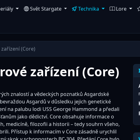
eriály
Svět Stargate
Technika
Lore
zařízení (Core)
ové zařízení (Core)
erých znalostí a vědeckých poznatků Asgardské
sebevraždou Asgardů v důsledku jejich genetické
ízení na palubu lodi USS George Hammond a předali
ťanům jako dědictví. Core obsahuje informace o
medicíně, filozofii a historii – tedy souhrn všeho,
brili. Přístup k informacím v Core zásadně urychlil
zný skok v schopnostech BC-304. Předání Core bylo