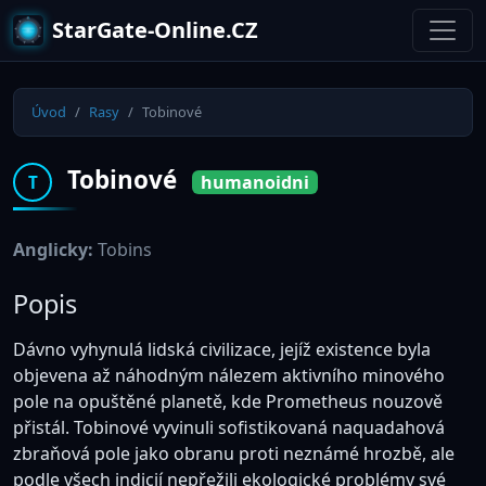
StarGate-Online.CZ
Úvod
Rasy
Tobinové
Tobinové
humanoidni
T
Anglicky:
Tobins
Popis
Dávno vyhynulá lidská civilizace, jejíž existence byla
objevena až náhodným nálezem aktivního minového
pole na opuštěné planetě, kde Prometheus nouzově
přistál. Tobinové vyvinuli sofistikovaná naquadahová
zbraňová pole jako obranu proti neznámé hrozbě, ale
podle všech indicií nepřežili ekologické problémy své