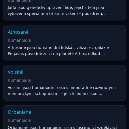
humanoidni
Jaffa jsou geneticky upravení lidé, jejichž těla jsou
vybavena speciálním břišním vakem – pouzdrem, ...
Athosané
humanoidni
Athosané jsou humanoidní lidská civilizace z galaxie
Pegasus původně žijící na planetě Athos, odkud ...
Volsinii
humanoidni
Volsinii jsou humanoidní rasa s mimořádně rozvinutými
memorickými schopnostmi – jejich jedinci jsou ...
Orbaniané
humanoidni
Orbaniané jsou humanoidní rasa s fascinující vzdělávací