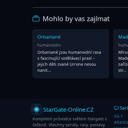
Mohlo by vas zajímat
Orbaniané
Mad
humanoidni
huma
Orbaniané jsou humanoidní rasa
Míru
s fascinující vzdělávací praxí –
Madro
jejich děti zvané Urrone nesou
zaří
nanit...
str...
Seri
StarGate-Online.CZ
SG-1
Kompletní průvodce světem Stargate v
Atlanti
češtině. Všechny seriály, rasy, postavy,