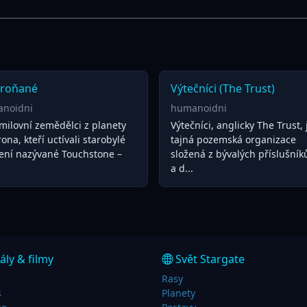
roňané
Výtečníci (The Trust)
noidni
humanoidni
milovní zemědělci z planety
Výtečníci, anglicky The Trust,
na, kteří uctívali starobylé
tajná pozemská organizace
zení nazývané Touchstone –
složená z bývalých příslušník
a d...
ály & filmy
Svět Stargate
Rasy
s
Planety