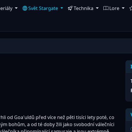
eriály
Svět Stargate
Technika
Lore
li od Goa'uldů před více než pěti tisíci lety poté, co
ým bohům, a od té doby žili jako svobodní válečníci
 válečníka připomínající samuraje a jsou extrémně