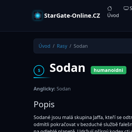
S
StarGate-Online.CZ
Úvod
Úvod
Rasy
Sodan
Sodan
humanoidni
S
Anglicky:
Sodan
Popis
Sodané jsou malá skupina Jaffa, kteří se odtrh
odmítli pokračovat v bezduché službě falešn
na odlehlé planetě. Udržují přísný kodex cti