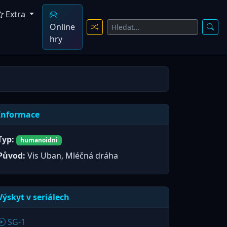
Extra
Online
hry
Informace
Typ:
humanoidni
Původ:
Vis Uban, Mléčná dráha
Výskyt v seriálech
SG-1