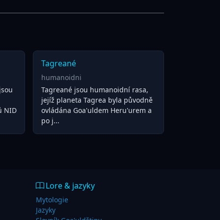
Tagreané
humanoidni
 jsou
Tagreané jsou humanoidní rasa,
jejíž planeta Tagrea byla původně
ů NID
ovládána Goa'uldem Heru'urem a
po j...
Lore & jazyky
Mytologie
Jazyky