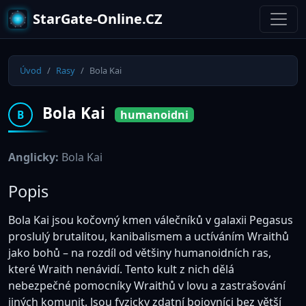
StarGate-Online.CZ
Úvod
Rasy
Bola Kai
Bola Kai
humanoidni
B
Anglicky:
Bola Kai
Popis
Bola Kai jsou kočovný kmen válečníků v galaxii Pegasus
proslulý brutalitou, kanibalismem a uctíváním Wraithů
jako bohů – na rozdíl od většiny humanoidních ras,
které Wraith nenávidí. Tento kult z nich dělá
nebezpečné pomocníky Wraithů v lovu a zastrašování
jiných komunit. Jsou fyzicky zdatní bojovníci bez větší