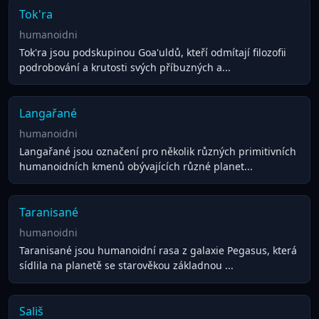
Tok'ra
humanoidni
Tok'ra jsou podskupinou Goa'uldů, kteří odmítají filozofii
podrobování a krutosti svých příbuzných a...
Langařané
humanoidni
Langařané jsou označení pro několik různých primitivních
humanoidních kmenů obývajících různé planet...
Taranisané
humanoidni
Taranisané jsou humanoidní rasa z galaxie Pegasus, která
sídlila na planetě se starověkou základnou ...
Sališ