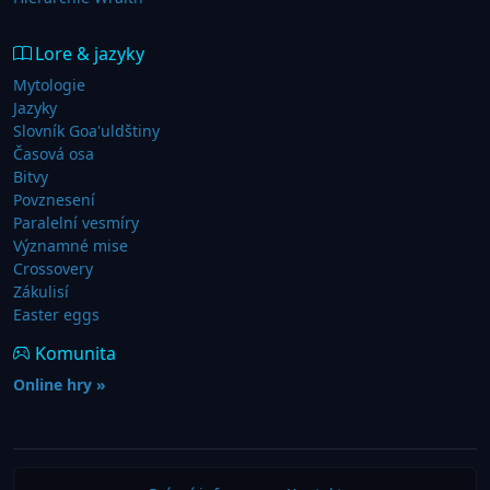
Lore & jazyky
Mytologie
Jazyky
Slovník Goa'uldštiny
Časová osa
Bitvy
Povznesení
Paralelní vesmíry
Významné mise
Crossovery
Zákulisí
Easter eggs
Komunita
Online hry »