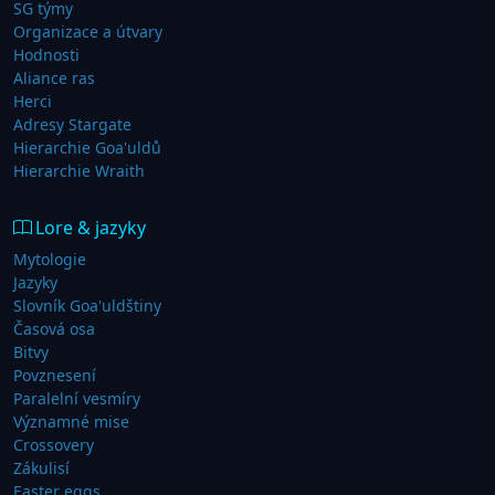
SG týmy
Organizace a útvary
Hodnosti
Aliance ras
Herci
Adresy Stargate
Hierarchie Goa'uldů
Hierarchie Wraith
Lore & jazyky
Mytologie
Jazyky
Slovník Goa'uldštiny
Časová osa
Bitvy
Povznesení
Paralelní vesmíry
Významné mise
Crossovery
Zákulisí
Easter eggs