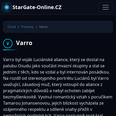
StarGate-Online.CZ
Úvod
Postavy
Varro
Varro
V
Varro byl voják Luciánské aliance, který se dostal na
palubu Osudu jako součást invazní skupiny a stal se
jedním z těch, kdo se vzdal a byl internován posádkou.
Na rozdíl od stereotypního portrétu Luciánů byl Varro
uvažující, zásadový muž, který vstoupil do aliance z
pragmatických důvodů a nebyl ochoten zabíjet
bezmyšlenkovitě. Vyvinul romantický vztah s poručíkem
Tamarou Johansenovou, jejich blízkost vycházela ze
vzájemného respektu a sdílené snahy přežít v
nemožných podmínkách. Varro postupně prokázal