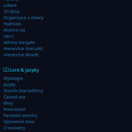
Lokace
SG týmy
Organizace a útvary
Hodnosti
Aliance ras
Herci
Adresy Stargate
Hierarchie Goa'uldů
Hierarchie Wraith
Lore & jazyky
Mytologie
Jazyky
Slovník Goa'uldštiny
Časová osa
Bitvy
Povznesení
Paralelní vesmíry
Významné mise
Crossovery