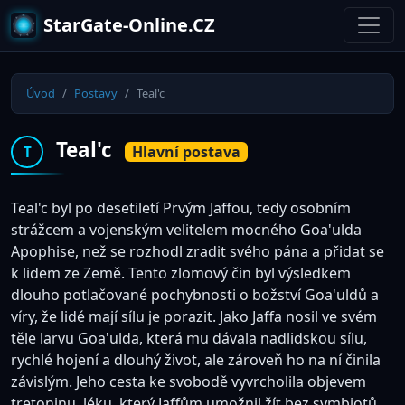
StarGate-Online.CZ
Úvod
Postavy
Teal'c
Teal'c
Hlavní postava
T
Teal'c byl po desetiletí Prvým Jaffou, tedy osobním
strážcem a vojenským velitelem mocného Goa'ulda
Apophise, než se rozhodl zradit svého pána a přidat se
k lidem ze Země. Tento zlomový čin byl výsledkem
dlouho potlačované pochybnosti o božství Goa'uldů a
víry, že lidé mají sílu je porazit. Jako Jaffa nosil ve svém
těle larvu Goa'ulda, která mu dávala nadlidskou sílu,
rychlé hojení a dlouhý život, ale zároveň ho na ní činila
závislým. Jeho cesta ke svobodě vyvrcholila objevem
tretoninu, léku, který Jaffům umožnil žít bez symbiotů.