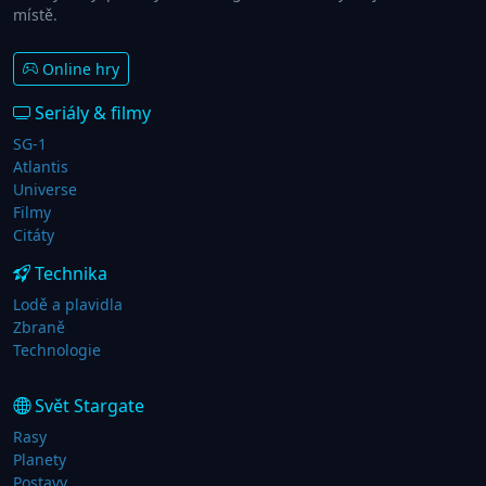
místě.
Online hry
Seriály & filmy
SG-1
Atlantis
Universe
Filmy
Citáty
Technika
Lodě a plavidla
Zbraně
Technologie
Svět Stargate
Rasy
Planety
Postavy