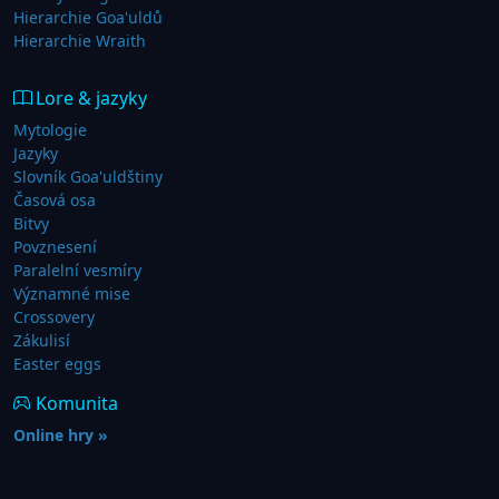
Hierarchie Goa'uldů
Hierarchie Wraith
Lore & jazyky
Mytologie
Jazyky
Slovník Goa'uldštiny
Časová osa
Bitvy
Povznesení
Paralelní vesmíry
Významné mise
Crossovery
Zákulisí
Easter eggs
Komunita
Online hry »