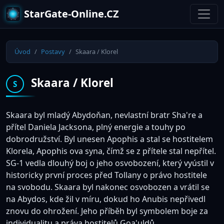
StarGate-Online.CZ
Úvod
Postavy
Skaara / Klorel
Skaara / Klorel
S
Skaara byl mladý Abydoňan, nevlastní bratr Sha're a
přítel Daniela Jacksona, plný energie a touhy po
dobrodružství. Byl unesen Apophis a stal se hostitelem
Klorela, Apophis ova syna, čímž se z přítele stal nepřítel.
SG-1 vedla dlouhý boj o jeho osvobození, který vyústil v
historicky první proces před Tollany o právo hostitele
na svobodu. Skaara byl nakonec osvobozen a vrátil se
na Abydos, kde žil v míru, dokud ho Anubis nepřivedl
znovu do ohrožení. Jeho příběh byl symbolem boje za
individualitu a práva hostitelů Goa'uldů.