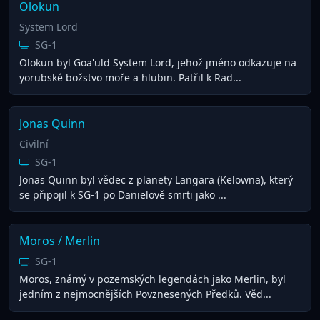
Olokun
System Lord
SG-1
Olokun byl Goa'uld System Lord, jehož jméno odkazuje na
yorubské božstvo moře a hlubin. Patřil k Rad...
Jonas Quinn
Civilní
SG-1
Jonas Quinn byl vědec z planety Langara (Kelowna), který
se připojil k SG-1 po Danielově smrti jako ...
Moros / Merlin
SG-1
Moros, známý v pozemských legendách jako Merlin, byl
jedním z nejmocnějších Povznesených Předků. Věd...