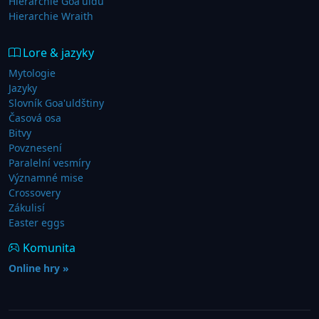
Hierarchie Goa'uldů
Hierarchie Wraith
Lore & jazyky
Mytologie
Jazyky
Slovník Goa'uldštiny
Časová osa
Bitvy
Povznesení
Paralelní vesmíry
Významné mise
Crossovery
Zákulisí
Easter eggs
Komunita
Online hry »