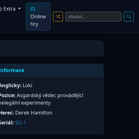
Extra
Online
hry
Informace
Anglicky:
Loki
Pozice:
Asgardský vědec provádějící
nelegální experimenty
Herec:
Derek Hamilton
Seriál:
SG-1