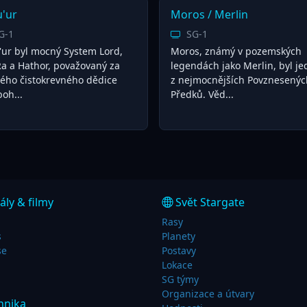
'ur
Moros / Merlin
G-1
SG-1
'ur byl mocný System Lord,
Moros, známý v pozemských
Ra a Hathor, považovaný za
legendách jako Merlin, byl j
ného čistokrevného dědice
z nejmocnějších Povznesenýc
boh...
Předků. Věd...
ály & filmy
Svět Stargate
Rasy
s
Planety
se
Postavy
Lokace
SG týmy
Organizace a útvary
hnika