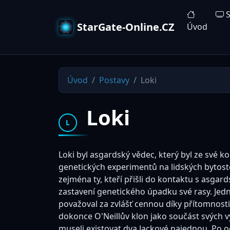
S
StarGate-Online.CZ
Úvod
Úvod
Postavy
Loki
Loki
L
Loki byl asgardský vědec, který byl ze své 
genetických experimentů na lidských bytostec
zejména ty, kteří přišli do kontaktu s asga
zastavení genetického úpadku své rasy. Jedno
považoval za zvlášť cennou díky přítomnost
dokonce O'Neillův klon jako součást svých vý
museli existovat dva Jackové najednou. Po 