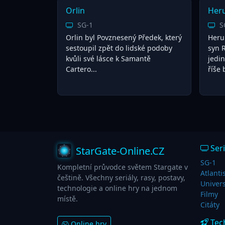
Orlin
Heru
SG-1
S
Orlin byl Povznesený Předek, který
Heru
sestoupil zpět do lidské podoby
syn 
kvůli své lásce k Samantě
jedi
Cartero...
říše 
Seri
StarGate-Online.CZ
SG-1
Kompletní průvodce světem Stargate v
Atlanti
češtině. Všechny seriály, rasy, postavy,
Univer
technologie a online hry na jednom
Filmy
místě.
Citáty
Tec
Online hry