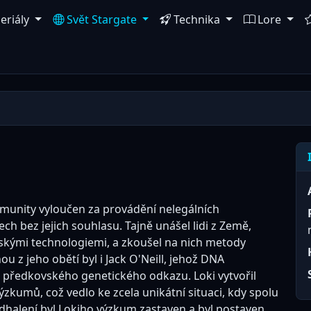
eriály
Svět Stargate
Technika
Lore
komunity vyloučen za provádění nelegálních
h bez jejich souhlasu. Tajně unášel lidi z Země,
rdskými technologiemi, a zkoušel na nich metody
u z jeho obětí byl i Jack O'Neill, jehož DNA
i předkovského genetického odkazu. Loki vytvořil
zkumů, což vedlo ke zcela unikátní situaci, kdy spolu
odhalení byl Lokiho výzkum zastaven a byl postaven