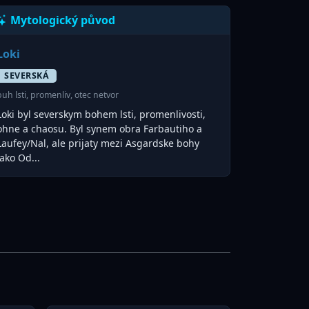
Mytologický původ
Loki
SEVERSKÁ
buh lsti, promenliv, otec netvor
Loki byl severskym bohem lsti, promenlivosti,
ohne a chaosu. Byl synem obra Farbautiho a
Laufey/Nal, ale prijaty mezi Asgardske bohy
jako Od...