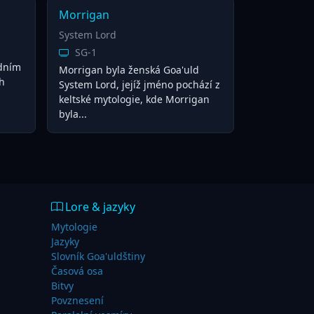
Morrigan
System Lord
SG-1
edním
Morrigan byla ženská Goa'uld
h
System Lord, jejíž jméno pochází z
keltské mytologie, kde Morrigan
byla...
Lore & jazyky
Mytologie
Jazyky
Slovník Goa'uldštiny
Časová osa
Bitvy
Povznesení