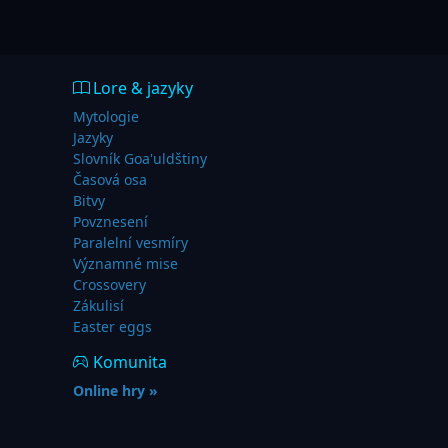
Lore & jazyky
Mytologie
Jazyky
Slovník Goa'uldštiny
Časová osa
Bitvy
Povznesení
Paralelní vesmíry
Významné mise
Crossovery
Zákulisí
Easter eggs
Komunita
Online hry »