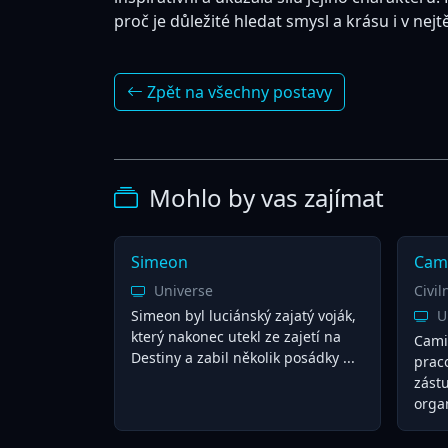
proč je důležité hledat smysl a krásu i v nejt
Zpět na všechny postavy
Mohlo by vas zajímat
Simeon
Cam
Universe
Civil
Simeon byl luciánský zajatý voják,
U
který nakonec utekl ze zajetí na
Cami
Destiny a zabil několik posádky ...
praco
zást
organ