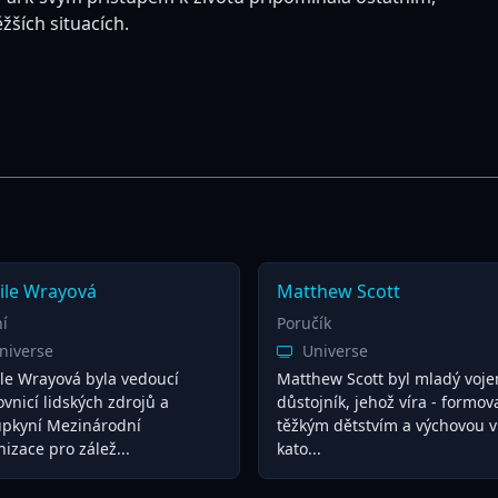
ěžších situacích.
ile Wrayová
Matthew Scott
ní
Poručík
niverse
Universe
le Wrayová byla vedoucí
Matthew Scott byl mladý voje
vnicí lidských zdrojů a
důstojník, jehož víra - formo
upkyní Mezinárodní
těžkým dětstvím a výchovou v
izace pro zálež...
kato...