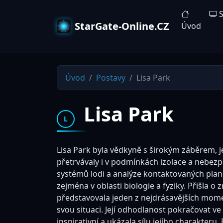
S
StarGate-Online.CZ
Úvod
Úvod
Postavy
Lisa Park
Lisa Park
L
Lisa Park byla vědkyně s širokým záběrem, 
přetrvávaly i v podmínkách izolace a nebez
systémů lodi a analýze kontaktovaných plan
zejména v oblasti biologie a fyziky. Přišla o
představovala jeden z nejdrásavějších momen
svou situaci. Její odhodlanost pokračovat ve 
inspirativní a ukázala sílu jejího charakter