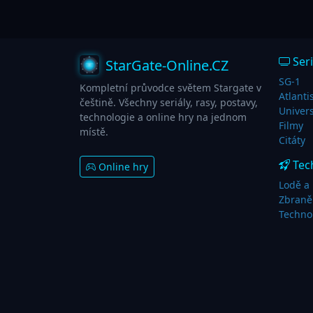
Seri
StarGate-Online.CZ
SG-1
Kompletní průvodce světem Stargate v
Atlanti
češtině. Všechny seriály, rasy, postavy,
Univer
technologie a online hry na jednom
Filmy
místě.
Citáty
Tec
Online hry
Lodě a 
Zbraně
Techno