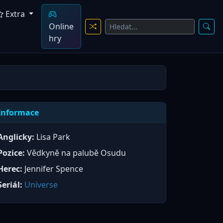
Extra
Online
hry
Informace
Anglicky:
Lisa Park
Pozice:
Vědkyně na palubě Osudu
Herec:
Jennifer Spence
Seriál:
Universe