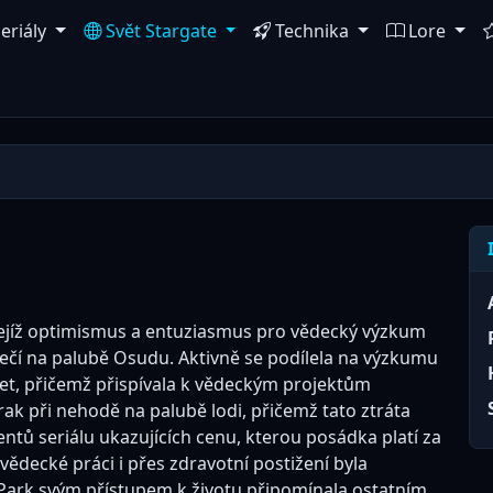
eriály
Svět Stargate
Technika
Lore
jejíž optimismus a entuziasmus pro vědecký výzkum
pečí na palubě Osudu. Aktivně se podílela na výzkumu
et, přičemž přispívala k vědeckým projektům
 zrak při nehodě na palubě lodi, přičemž tato ztráta
tů seriálu ukazujících cenu, kterou posádka platí za
vědecké práci i přes zdravotní postižení byla
u. Park svým přístupem k životu připomínala ostatním,