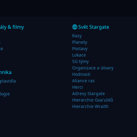
ály & filmy
Svět Stargate
Rasy
s
Planety
se
Postavy
Lokace
SG týmy
Organizace a útvary
hnika
Hodnosti
Aliance ras
plavidla
Herci
Adresy Stargate
logie
Hierarchie Goa'uldů
Hierarchie Wraith