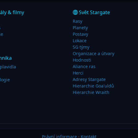
ály & filmy
Svět Stargate
Rasy
s
Planety
se
Postavy
Lokace
SG týmy
Organizace a útvary
hnika
Hodnosti
Aliance ras
plavidla
Herci
Adresy Stargate
logie
Hierarchie Goa'uldů
Hierarchie Wraith
Právní informace
·
Kontakt