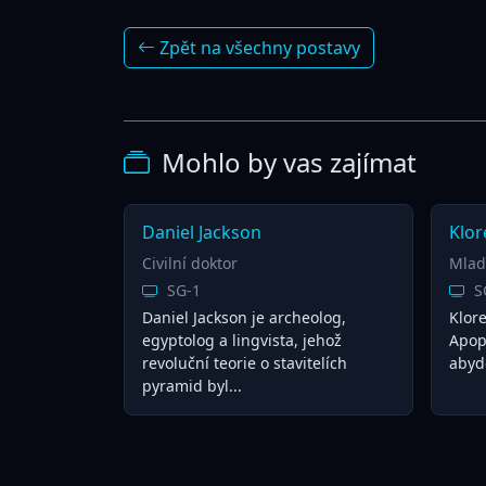
Zpět na všechny postavy
Mohlo by vas zajímat
Daniel Jackson
Klor
Civilní doktor
Mlad
SG-1
S
Daniel Jackson je archeolog,
Klore
egyptolog a lingvista, jehož
Apoph
revoluční teorie o stavitelích
abydo
pyramid byl...