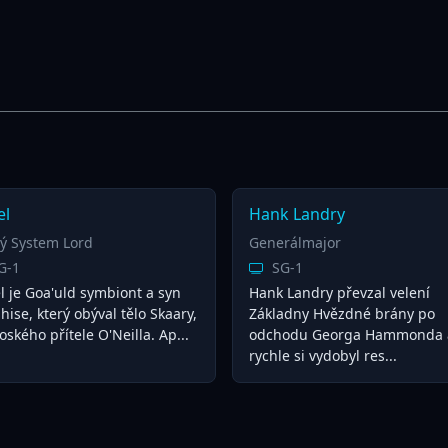
el
Hank Landry
ý System Lord
Generálmajor
G-1
SG-1
l je Goa'uld symbiont a syn
Hank Landry převzal velení
ise, který obýval tělo Skaary,
Základny Hvězdné brány po
ského přítele O'Neilla. Ap...
odchodu Georga Hammonda 
rychle si vydobyl res...