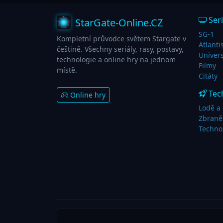
Seri
StarGate-Online.CZ
SG-1
Kompletní průvodce světem Stargate v
Atlanti
češtině. Všechny seriály, rasy, postavy,
Univer
technologie a online hry na jednom
Filmy
místě.
Citáty
Tec
Online hry
Lodě a 
Zbraně
Techno