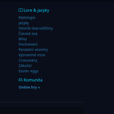
Lore & jazyky
Mytologie
Jazyky
Slovník Goa'uldštiny
Časová osa
Bitvy
Povznesení
Paralelní vesmíry
Významné mise
Crossovery
Zákulisí
Easter eggs
Komunita
Online hry »