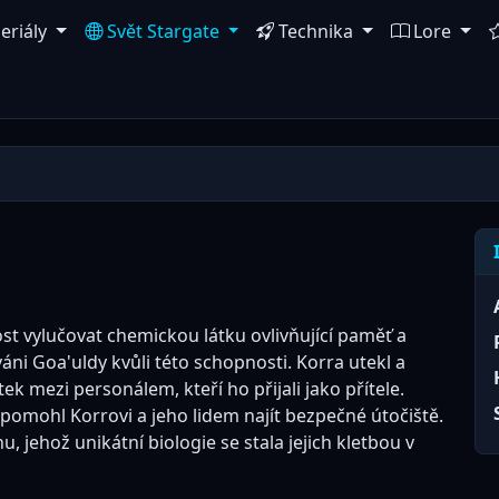
eriály
Svět Stargate
Technika
Lore
st vylučovat chemickou látku ovlivňující paměť a
váni Goa'uldy kvůli této schopnosti. Korra utekl a
 mezi personálem, kteří ho přijali jako přítele.
pomohl Korrovi a jeho lidem najít bezpečné útočiště.
 jehož unikátní biologie se stala jejich kletbou v