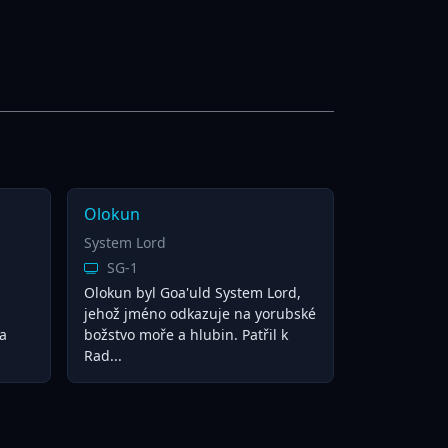
Olokun
System Lord
SG-1
Olokun byl Goa'uld System Lord,
jehož jméno odkazuje na yorubské
a
božstvo moře a hlubin. Patřil k
Rad...