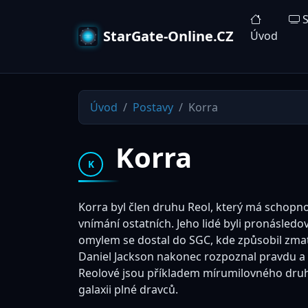
S
StarGate-Online.CZ
Úvod
Úvod
Postavy
Korra
Korra
K
Korra byl člen druhu Reol, který má schopno
vnímání ostatních. Jeho lidé byli pronásledo
omylem se dostal do SGC, kde způsobil zmatek
Daniel Jackson nakonec rozpoznal pravdu a 
Reolové jsou příkladem mírumilovného druhu,
galaxii plné dravců.