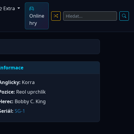
Extra
Online
hry
Informace
Anglicky:
Korra
Pozice:
Reol uprchlík
Herec:
Bobby C. King
Seriál:
SG-1