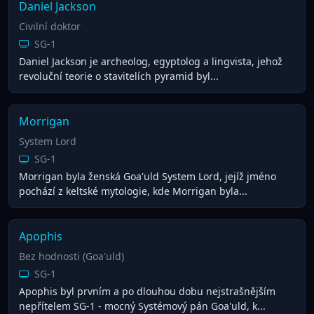
Daniel Jackson
Civilní doktor
SG-1
Daniel Jackson je archeolog, egyptolog a lingvista, jehož
revoluční teorie o stavitelích pyramid byl...
Morrigan
System Lord
SG-1
Morrigan byla ženská Goa'uld System Lord, jejíž jméno
pochází z keltské mytologie, kde Morrigan byla...
Apophis
Bez hodnosti (Goa'uld)
SG-1
Apophis byl prvním a po dlouhou dobu nejstrašnějším
nepřítelem SG-1 - mocný Systémový pán Goa'uld, k...