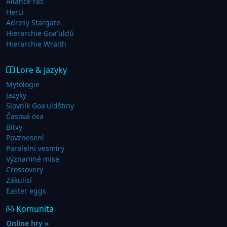
Aliance ras
Herci
Adresy Stargate
Hierarchie Goa'uldů
Hierarchie Wraith
Lore & jazyky
Mytologie
Jazyky
Slovník Goa'uldštiny
Časová osa
Bitvy
Povznesení
Paralelní vesmíry
Významné mise
Crossovery
Zákulisí
Easter eggs
Komunita
Online hry »