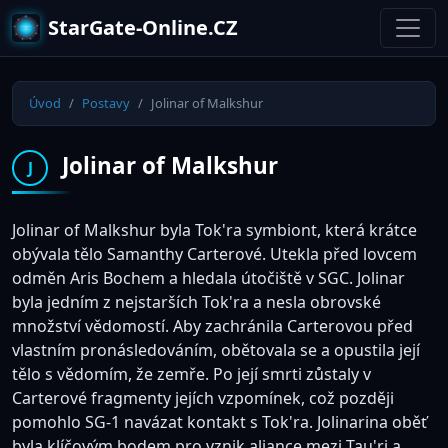
StarGate-Online.CZ
Úvod
Postavy
Jolinar of Malkshur
Jolinar of Malkshur
J
Jolinar of Malkshur byla Tok'ra symbiont, která krátce
obývala tělo Samanthy Carterové. Utekla před lovcem
odměn Aris Bochem a hledala útočiště v SGC. Jolinar
byla jedním z nejstarších Tok'ra a nesla obrovské
množství vědomostí. Aby zachránila Carterovou před
vlastním pronásledováním, obětovala se a opustila její
tělo s vědomím, že zemře. Po její smrti zůstaly v
Carterové fragmenty jejích vzpomínek, což později
pomohlo SG-1 navázat kontakt s Tok'ra. Jolinarina oběť
byla klíčovým bodem pro vznik aliance mezi Tau'ri a