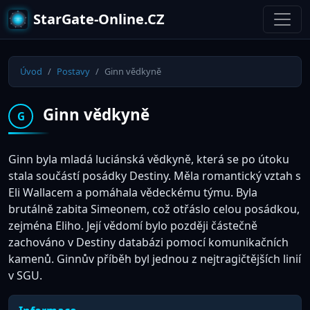
StarGate-Online.CZ
Úvod
Postavy
Ginn vědkyně
Ginn vědkyně
G
Ginn byla mladá luciánská vědkyně, která se po útoku
stala součástí posádky Destiny. Měla romantický vztah s
Eli Wallacem a pomáhala vědeckému týmu. Byla
brutálně zabita Simeonem, což otřáslo celou posádkou,
zejména Eliho. Její vědomí bylo později částečně
zachováno v Destiny databázi pomocí komunikačních
kamenů. Ginnův příběh byl jednou z nejtragičtějších linií
v SGU.