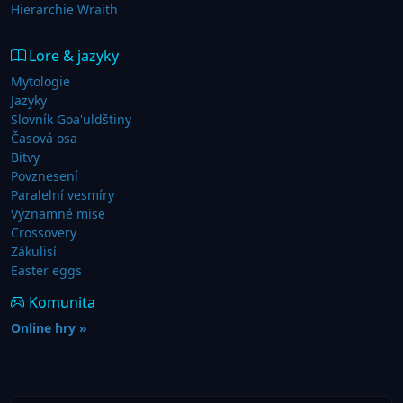
Hierarchie Wraith
Lore & jazyky
Mytologie
Jazyky
Slovník Goa'uldštiny
Časová osa
Bitvy
Povznesení
Paralelní vesmíry
Významné mise
Crossovery
Zákulisí
Easter eggs
Komunita
Online hry »