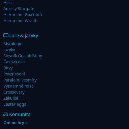
Herci
Adresy Stargate
Hierarchie Goa'uldů
Hierarchie Wraith
Lore & jazyky
Mytologie
Jazyky
Slovník Goa'uldštiny
Časová osa
Bitvy
Povznesení
Paralelní vesmíry
Významné mise
Crossovery
Zákulisí
Easter eggs
Komunita
Online hry »