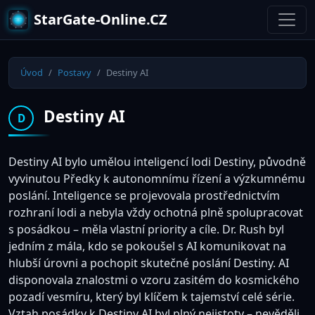
StarGate-Online.CZ
Úvod
Postavy
Destiny AI
Destiny AI
D
Destiny AI bylo umělou inteligencí lodi Destiny, původně
vyvinutou Předky k autonomnímu řízení a výzkumnému
poslání. Inteligence se projevovala prostřednictvím
rozhraní lodi a nebyla vždy ochotná plně spolupracovat
s posádkou – měla vlastní priority a cíle. Dr. Rush byl
jedním z mála, kdo se pokoušel s AI komunikovat na
hlubší úrovni a pochopit skutečné poslání Destiny. AI
disponovala znalostmi o vzoru zasitém do kosmického
pozadí vesmíru, který byl klíčem k tajemství celé série.
Vztah posádky k Destiny AI byl plný nejistoty – nevěděli,