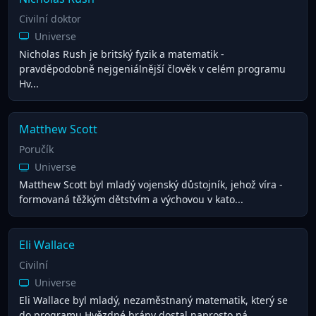
Civilní doktor
Universe
Nicholas Rush je britský fyzik a matematik -
pravděpodobně nejgeniálnější člověk v celém programu
Hv...
Matthew Scott
Poručík
Universe
Matthew Scott byl mladý vojenský důstojník, jehož víra -
formovaná těžkým dětstvím a výchovou v kato...
Eli Wallace
Civilní
Universe
Eli Wallace byl mladý, nezaměstnaný matematik, který se
do programu Hvězdné brány dostal naprosto ná...