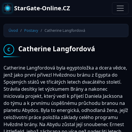
StarGate-Online.CZ
Úvod
Postavy
Catherine Langfordová
Catherine Langfordová
C
Catherine Langfordová byla egyptoložka a dcera vědce,
jenž jako první přivezl Hvězdnou bránu z Egypta do
Spojených států ve třicátých letech dvacátého století.
Strávila desítky let výzkumem Brány a nakonec
iniciovala projekt, který vedl k přijetí Daniela Jacksona
do týmu a k prvnímu úspěšnému průchodu branou na
planetu Abydos. Byla to energická, odhodlaná žena, jejíž
celoživotní práce položila základy celého programu
Hvězdné brány. Na Abydu zůstal její snoubenec Ernest
Littlefield, jehož záchrana po více než padesáti letech