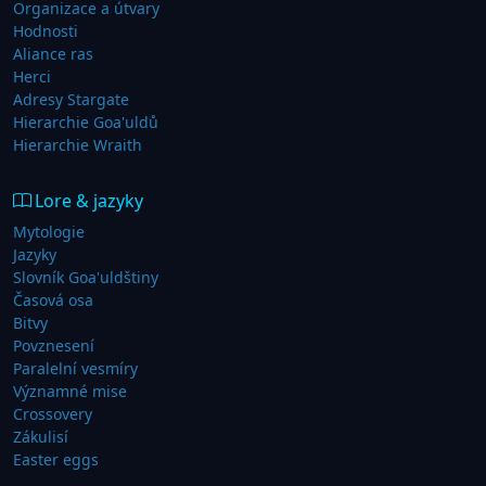
Organizace a útvary
Hodnosti
Aliance ras
Herci
Adresy Stargate
Hierarchie Goa'uldů
Hierarchie Wraith
Lore & jazyky
Mytologie
Jazyky
Slovník Goa'uldštiny
Časová osa
Bitvy
Povznesení
Paralelní vesmíry
Významné mise
Crossovery
Zákulisí
Easter eggs