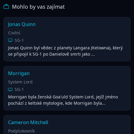
Mohlo by vas zajímat
Jonas Quinn
Civilní
SG-1
Jonas Quinn byl vědec z planety Langara (Kelowna), který
se připojil k SG-1 po Danielově smrti jako ...
Morrigan
System Lord
SG-1
Morrigan byla ženská Goa'uld System Lord, jejíž jméno
pochází z keltské mytologie, kde Morrigan byla...
Cameron Mitchell
Podplukovník