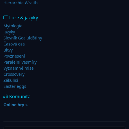
Hierarchie Wraith
Lore & jazyky
Mytologie
Jazyky
Slovník Goa'uldštiny
Časová osa
Bitvy
Povznesení
Paralelní vesmíry
Významné mise
Crossovery
Zákulisí
Easter eggs
Komunita
Online hry »