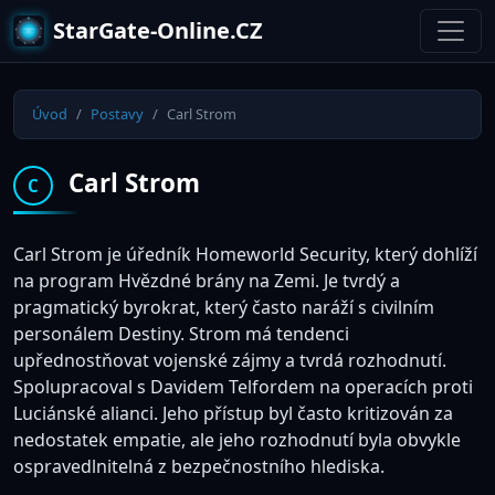
StarGate-Online.CZ
Úvod
Postavy
Carl Strom
Carl Strom
C
Carl Strom je úředník Homeworld Security, který dohlíží
na program Hvězdné brány na Zemi. Je tvrdý a
pragmatický byrokrat, který často naráží s civilním
personálem Destiny. Strom má tendenci
upřednostňovat vojenské zájmy a tvrdá rozhodnutí.
Spolupracoval s Davidem Telfordem na operacích proti
Luciánské alianci. Jeho přístup byl často kritizován za
nedostatek empatie, ale jeho rozhodnutí byla obvykle
ospravedlnitelná z bezpečnostního hlediska.