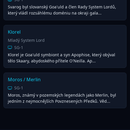
Svarog byl slovanský Goa'uld a člen Rady System Lordů,
který vládl rozsáhlému doméniu na okraji gala...
Klorel
Mladý System Lord
SG-1
Klorel je Goa'uld symbiont a syn Apophise, který obýval
tělo Skaary, abydoského přítele O'Neilla. Ap...
Moros / Merlin
SG-1
Moros, známý v pozemských legendách jako Merlin, byl
jedním z nejmocnějších Povznesených Předků. Věd...