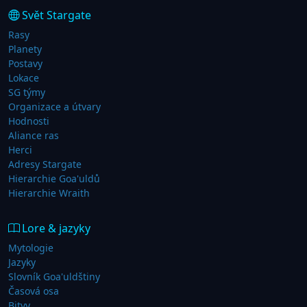
Svět Stargate
Rasy
Planety
Postavy
Lokace
SG týmy
Organizace a útvary
Hodnosti
Aliance ras
Herci
Adresy Stargate
Hierarchie Goa'uldů
Hierarchie Wraith
Lore & jazyky
Mytologie
Jazyky
Slovník Goa'uldštiny
Časová osa
Bitvy