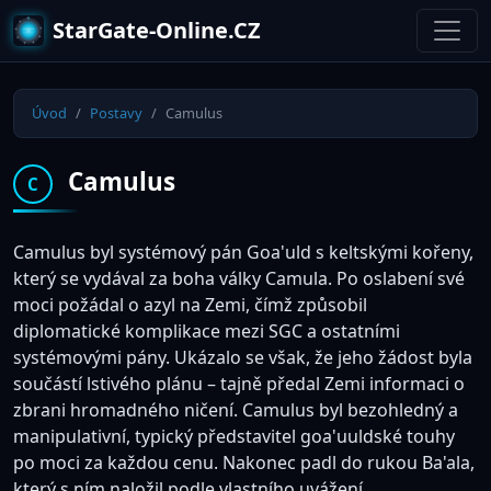
StarGate-Online.CZ
Úvod
Postavy
Camulus
Camulus
C
Camulus byl systémový pán Goa'uld s keltskými kořeny,
který se vydával za boha války Camula. Po oslabení své
moci požádal o azyl na Zemi, čímž způsobil
diplomatické komplikace mezi SGC a ostatními
systémovými pány. Ukázalo se však, že jeho žádost byla
součástí lstivého plánu – tajně předal Zemi informaci o
zbrani hromadného ničení. Camulus byl bezohledný a
manipulativní, typický představitel goa'uuldské touhy
po moci za každou cenu. Nakonec padl do rukou Ba'ala,
který s ním naložil podle vlastního uvážení.