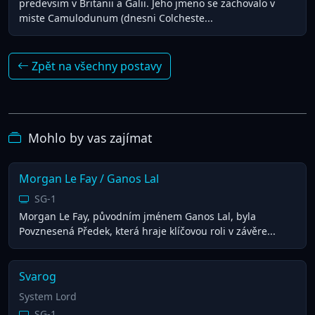
predevsim v Britanii a Galii. Jeho jmeno se zachovalo v
miste Camulodunum (dnesni Colcheste...
Zpět na všechny postavy
Mohlo by vas zajímat
Morgan Le Fay / Ganos Lal
SG-1
Morgan Le Fay, původním jménem Ganos Lal, byla
Povznesená Předek, která hraje klíčovou roli v závěre...
Svarog
System Lord
SG-1