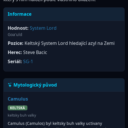
Informace
Hodnost:
System Lord
Goa'uld
Pozice:
Keltský System Lord hledající azyl na Zemi
Herec:
Steve Bacic
Seriál:
SG-1
Mytologický původ
Camulus
KELTSKÁ
keltsky buh valky
Camulus (Camulos) byl keltsky buh valky uctivany