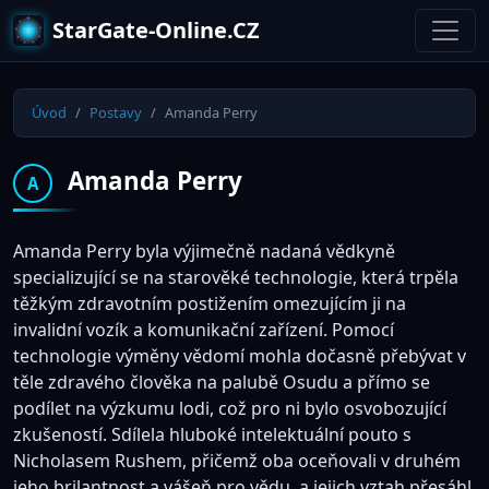
StarGate-Online.CZ
Úvod
Postavy
Amanda Perry
Amanda Perry
A
Amanda Perry byla výjimečně nadaná vědkyně
specializující se na starověké technologie, která trpěla
těžkým zdravotním postižením omezujícím ji na
invalidní vozík a komunikační zařízení. Pomocí
technologie výměny vědomí mohla dočasně přebývat v
těle zdravého člověka na palubě Osudu a přímo se
podílet na výzkumu lodi, což pro ni bylo osvobozující
zkušeností. Sdílela hluboké intelektuální pouto s
Nicholasem Rushem, přičemž oba oceňovali v druhém
jeho brilantnost a vášeň pro vědu, a jejich vztah přesáhl