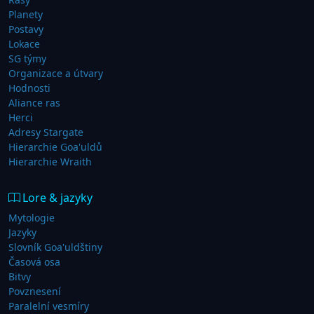
Planety
Postavy
Lokace
SG týmy
Organizace a útvary
Hodnosti
Aliance ras
Herci
Adresy Stargate
Hierarchie Goa'uldů
Hierarchie Wraith
Lore & jazyky
Mytologie
Jazyky
Slovník Goa'uldštiny
Časová osa
Bitvy
Povznesení
Paralelní vesmíry