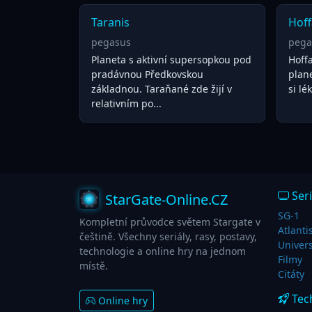
Taranis
Hoff
pegasus
pega
Planeta s aktivní supersopkou pod
Hoffa
pradávnou Předkovskou
plane
základnou. Taraňané zde žijí v
si lé
relativním po...
Seri
StarGate-Online.CZ
SG-1
Kompletní průvodce světem Stargate v
Atlanti
češtině. Všechny seriály, rasy, postavy,
Univer
technologie a online hry na jednom
Filmy
místě.
Citáty
Tec
Online hry