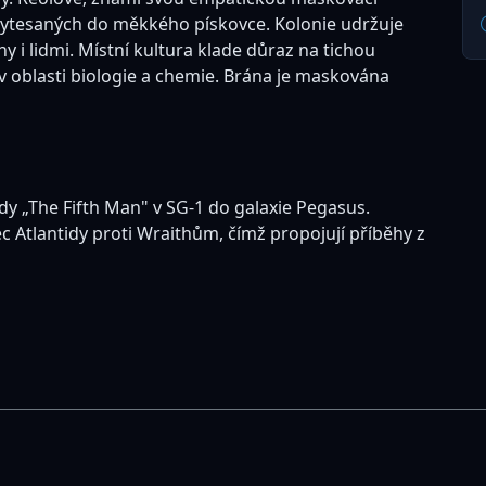
vytesaných do měkkého pískovce. Kolonie udržuje
y i lidmi. Místní kultura klade důraz na tichou
v oblasti biologie a chemie. Brána je maskována
dy „The Fifth Man" v SG-1 do galaxie Pegasus.
c Atlantidy proti Wraithům, čímž propojují příběhy z