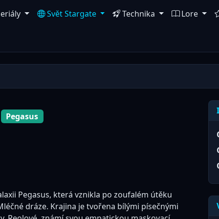
eriály
Svět Stargate
Technika
Lore
Pegasus
alaxii Pegasus, která vznikla po zoufalém útěku
Mléčné dráze. Krajina je tvořena bílými písečnými
y. Reolové, známí svou empatickou maskovací