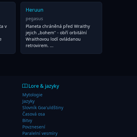
Heruun
pegasus
ta v
Planeta chráněná před Wraithy
jejich „bohem" - obří orbitální
e
Wraithovou lodí ovládanou
retrovirem. ...
Lore & jazyky
Mytologie
Jazyky
Slovník Goa'uldštiny
Časová osa
Bitvy
Povznesení
Paralelní vesmíry