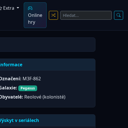
Extra
Online
hry
Informace
Označení:
M3F-862
Galaxie:
Pegasus
Obyvatelé:
Reolové (kolonisté)
Výskyt v seriálech