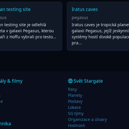
an testing site
Iratus caves
sus
pegasus
n testing site je odlehlá
Iratus caves je tropická plane
ta v galaxii Pegasus, kterou
galaxii Pegasus, jejíž jeskynní
kaři z Hoffu vybrali pro testo...
systémy hostí divoké populac
pra...
ály & filmy
Svět Stargate
Rasy
s
Planety
se
Postavy
Lokace
SG týmy
Organizace a útvary
hnika
Hodnosti