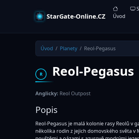
S
StarGate-Online.CZ
Úvod
Úvod
Planety
Reol-Pegasus
Reol-Pegasus
R
Anglicky:
Reol Outpost
Popis
Reol-Pegasus je malá kolonie rasy Reolů v g
několika rodin z jejich domovského světa v 
pouštěmi a oázami s azurově modrými jezer