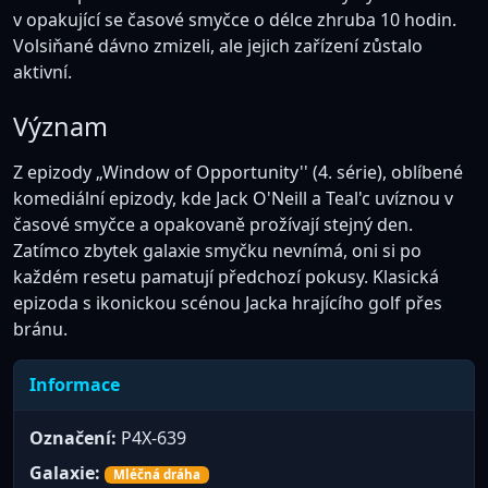
v opakující se časové smyčce o délce zhruba 10 hodin.
Volsiňané dávno zmizeli, ale jejich zařízení zůstalo
aktivní.
Význam
Z epizody „Window of Opportunity'' (4. série), oblíbené
komediální epizody, kde Jack O'Neill a Teal'c uvíznou v
časové smyčce a opakovaně prožívají stejný den.
Zatímco zbytek galaxie smyčku nevnímá, oni si po
každém resetu pamatují předchozí pokusy. Klasická
epizoda s ikonickou scénou Jacka hrajícího golf přes
bránu.
Informace
Označení:
P4X-639
Galaxie:
Mléčná dráha