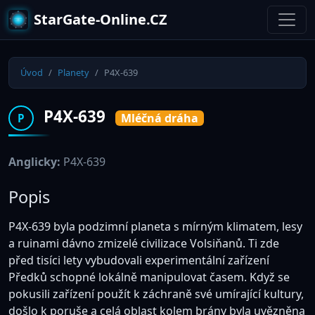
StarGate-Online.CZ
Úvod
Planety
P4X-639
P4X-639
Mléčná dráha
P
Anglicky:
P4X-639
Popis
P4X-639 byla podzimní planeta s mírným klimatem, lesy
a ruinami dávno zmizelé civilizace Volsiňanů. Ti zde
před tisíci lety vybudovali experimentální zařízení
Předků schopné lokálně manipulovat časem. Když se
pokusili zařízení použít k záchraně své umírající kultury,
došlo k poruše a celá oblast kolem brány byla uvězněna