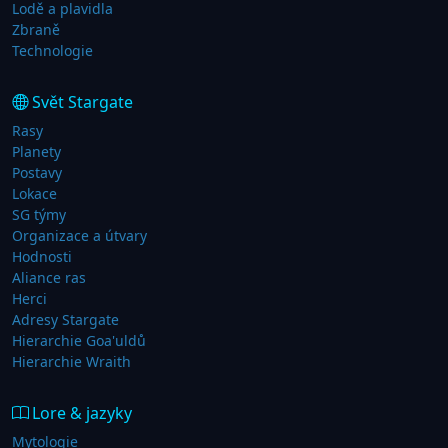
Lodě a plavidla
Zbraně
Technologie
Svět Stargate
Rasy
Planety
Postavy
Lokace
SG týmy
Organizace a útvary
Hodnosti
Aliance ras
Herci
Adresy Stargate
Hierarchie Goa'uldů
Hierarchie Wraith
Lore & jazyky
Mytologie