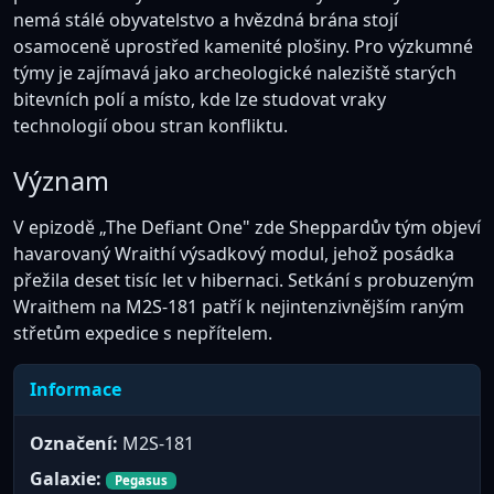
nemá stálé obyvatelstvo a hvězdná brána stojí
osamoceně uprostřed kamenité plošiny. Pro výzkumné
týmy je zajímavá jako archeologické naleziště starých
bitevních polí a místo, kde lze studovat vraky
technologií obou stran konfliktu.
Význam
V epizodě „The Defiant One" zde Sheppardův tým objeví
havarovaný Wraithí výsadkový modul, jehož posádka
přežila deset tisíc let v hibernaci. Setkání s probuzeným
Wraithem na M2S-181 patří k nejintenzivnějším raným
střetům expedice s nepřítelem.
Informace
Označení:
M2S-181
Galaxie:
Pegasus