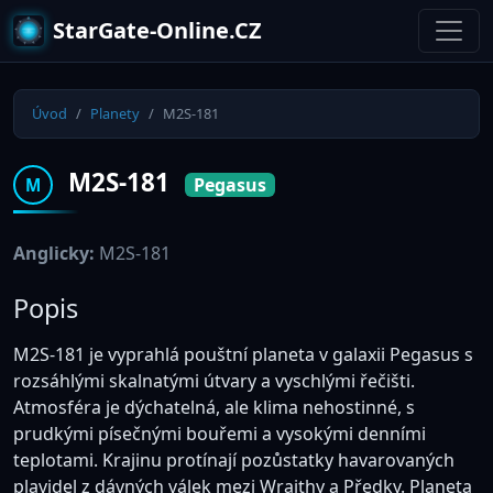
StarGate-Online.CZ
Úvod
Planety
M2S-181
M2S-181
Pegasus
M
Anglicky:
M2S-181
Popis
M2S-181 je vyprahlá pouštní planeta v galaxii Pegasus s
rozsáhlými skalnatými útvary a vyschlými řečišti.
Atmosféra je dýchatelná, ale klima nehostinné, s
prudkými písečnými bouřemi a vysokými denními
teplotami. Krajinu protínají pozůstatky havarovaných
plavidel z dávných válek mezi Wraithy a Předky. Planeta