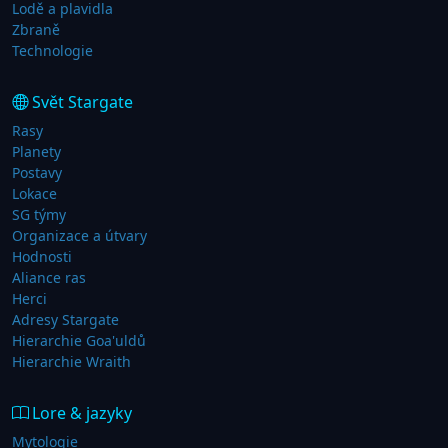
Lodě a plavidla
Zbraně
Technologie
Svět Stargate
Rasy
Planety
Postavy
Lokace
SG týmy
Organizace a útvary
Hodnosti
Aliance ras
Herci
Adresy Stargate
Hierarchie Goa'uldů
Hierarchie Wraith
Lore & jazyky
Mytologie