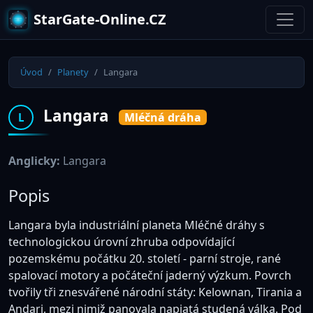
StarGate-Online.CZ
Úvod
Planety
Langara
Langara
Mléčná dráha
L
Anglicky:
Langara
Popis
Langara byla industriální planeta Mléčné dráhy s
technologickou úrovní zhruba odpovídající
pozemskému počátku 20. století - parní stroje, rané
spalovací motory a počáteční jaderný výzkum. Povrch
tvořily tři znesvářené národní státy: Kelownan, Tirania a
Andari, mezi nimiž panovala napjatá studená válka. Pod