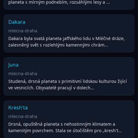
planeta s mírným podnebím, rozsáhlými lesy a ...
Dakara
mlecna-draha
Dakara byla svatá planeta jaffského lidu v Mléčné dráze,
zalesněný svět s rozlehlými kamennými chrám...
Juna
mlecna-draha
Studená, drsná planeta s primitivní lidskou kulturou žijící
ve vesnicích. Obyvatelé pracují v dolech...
Kresh'ta
mlecna-draha
Drsná, opuštěná planeta s nehostinným klimatem a
kamenitým povrchem. Stala se útočištěm pro „kresh't...