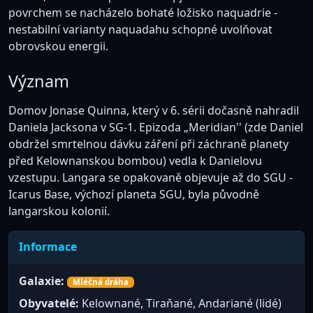
povrchem se nacházelo bohaté ložisko naquadrie -
nestabilní varianty naquadahu schopné uvolňovat
obrovskou energii.
Význam
Domov Jonase Quinna, který v 6. sérii dočasně nahradil
Daniela Jacksona v SG-1. Epizoda „Meridian'' (zde Daniel
obdržel smrtelnou dávku záření při záchraně planety
před Kelownanskou bombou) vedla k Danielovu
vzestupu. Langara se opakovaně objevuje až do SGU -
Icarus Base, výchozí planeta SGU, byla původně
langarskou kolonií.
Informace
Galaxie:
Mléčná dráha
Obyvatelé:
Kelownané, Tiraňané, Andariané (lidé)