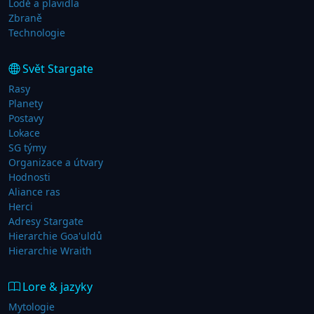
Lodě a plavidla
Zbraně
Technologie
Svět Stargate
Rasy
Planety
Postavy
Lokace
SG týmy
Organizace a útvary
Hodnosti
Aliance ras
Herci
Adresy Stargate
Hierarchie Goa'uldů
Hierarchie Wraith
Lore & jazyky
Mytologie