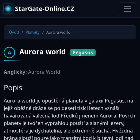
StarGate-Online.CZ
Úvod
Planety
Aurora world
Aurora world
Pegasus
A
Anglicky:
Aurora World
Popis
Aurora world je opuštěná planeta v galaxii Pegasus, na
jejíž oběžné dráze se po deseti tisíci letech vznáší
havarovaná válečná loď Předků jménem Aurora. Povrch
planety je tvořen vyprahlou pouští a slanými jezery,
atmosféra je dýchatelná, ale extrémně suchá. Hvězdná
brána slouží pouze jako tranzitní bod k bitevní lodi nad