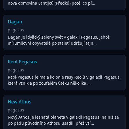
nová domovina Lantijců (Předků) poté, co př...
Dagan
pegasus
Dagan je idylický zelený svět v galaxii Pegasus, jehož
mírumilovní obyvatelé po staletí udržují tajn...
Reol-Pegasus
pegasus
Reol-Pegasus je malá kolonie rasy Reolů v galaxii Pegasus,
která vznikla po zoufalém útěku několika ...
New Athos
pegasus
Nový Athos je lesnatá planeta v galaxii Pegasus, na níž se
po pádu původního Athosu usadili přeživší...