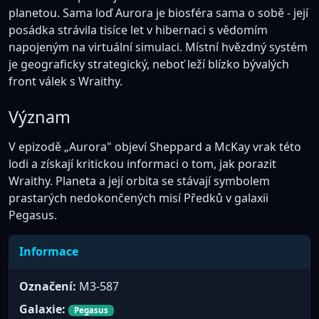
planetou. Sama loď Aurora je biosféra sama o sobě - její
posádka strávila tisíce let v hibernaci s vědomím
napojeným na virtuální simulaci. Místní hvězdný systém
je geograficky strategický, neboť leží blízko bývalých
front válek s Wraithy.
Význam
V epizodě „Aurora" objeví Sheppard a McKay vrak této
lodi a získají kritickou informaci o tom, jak porazit
Wraithy. Planeta a její orbita se stávají symbolem
prastarých nedokončených misí Předků v galaxii
Pegasus.
Informace
Označení:
M3-587
Galaxie:
Pegasus