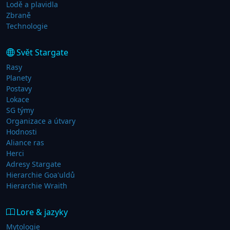
Lodě a plavidla
Zbraně
Technologie
Svět Stargate
Rasy
Planety
Postavy
Lokace
SG týmy
Organizace a útvary
Hodnosti
Aliance ras
Herci
Adresy Stargate
Hierarchie Goa'uldů
Hierarchie Wraith
Lore & jazyky
Mytologie