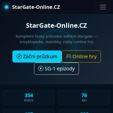
StarGate-Online.CZ
StarGate-Online.CZ
Kompletní český průvodce světem
Stargate
—
encyklopedie, statistiky, citáty i online hry
Začni průzkum
Online hry
SG-1 epizody
354
76
EPIZOD
RAS