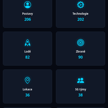
Postavy
Technologie
206
202
Lodě
Zbraně
82
90
Lokace
SG týmy
36
38