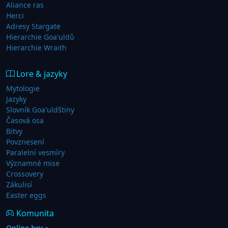
Aliance ras
Herci
Adresy Stargate
Hierarchie Goa'uldů
Hierarchie Wraith
Lore & jazyky
Mytologie
Jazyky
Slovník Goa'uldštiny
Časová osa
Bitvy
Povznesení
Paralelní vesmíry
Významné mise
Crossovery
Zákulisí
Easter eggs
Komunita
Online hry »