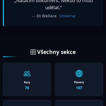
„Natáčím dokument. Někdo to musí
udělat.“
—
Eli Wallace
Universe
Všechny sekce
Rasy
Planety
76
107