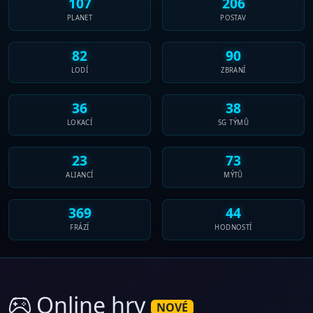
107
206
PLANET
POSTAV
82
90
LODÍ
ZBRANÍ
36
38
LOKACÍ
SG TÝMŮ
23
73
ALIANCÍ
MÝTŮ
369
44
FRÁZÍ
HODNOSTÍ
Online hry
NOVÉ