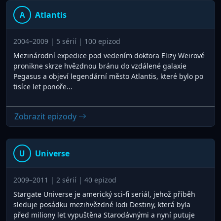
Atlantis
A
2004–2009 | 5 sérií | 100 epizod
Mezinárodní expedice pod vedením doktora Elizy Weirové
pronikne skrze hvězdnou bránu do vzdálené galaxie
Pegasus a objeví legendární město Atlantis, které bylo po
tisíce let ponoře...
Zobrazit epizody
Universe
U
2009–2011 | 2 sérií | 40 epizod
Stargate Universe je americký sci-fi seriál, jehož příběh
sleduje posádku mezihvězdné lodi Destiny, která byla
před miliony let vypuštěna Starodávnými a nyní putuje